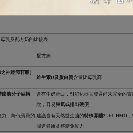
寶寶的營養來源，也就是母乳及配方奶的不同。部分媽咪產後餵
用配方奶取代母乳嗎？或者兩者怎麼混哺呢？」奇妮整理1張表格
母乳及配方奶的比較表
配方奶
乳源之神經節苷脂）
維生素D及蛋白質
含量比母乳高
特脂肪分子結構
含有牛奶蛋白，對消化器官發育尚未完全的寶
說，容易
脹氣或排出硬便
疫力，降低寶寶的
建議含有天然益生菌的
特殊寡醣2′-FL HMO
，
腸道健康及整體免疫力