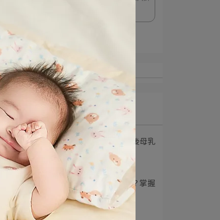
算技巧
佛洛
解決奶量不固定的煩惱！
咬自己
歲以前
依附，
Latest
1
產後多久有母乳？產後母乳
量4個階段帶新手⋯
2
新生兒奶量怎麼增加？掌握
2大計算技巧，解⋯