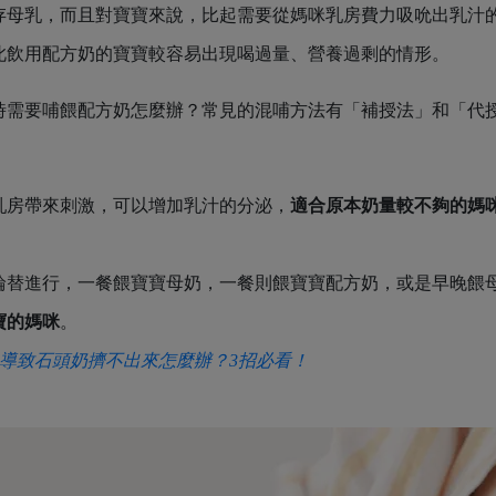
存母乳，而且對寶寶來說，比起需要從媽咪乳房費力吸吮出乳汁
此飲用配方奶的寶寶較容易出現喝過量、營養過剩的情形。
時需要哺餵配方奶怎麼辦？常見的混哺方法有「補授法」和「代
乳房帶來刺激，可以增加乳汁的分泌，
適合原本奶量較不夠的媽
輪替進行，一餐餵寶寶母奶，一餐則餵寶寶配方奶，或是早晚餵
寶的媽咪
。
導致石頭奶擠不出來怎麼辦？3招必看！