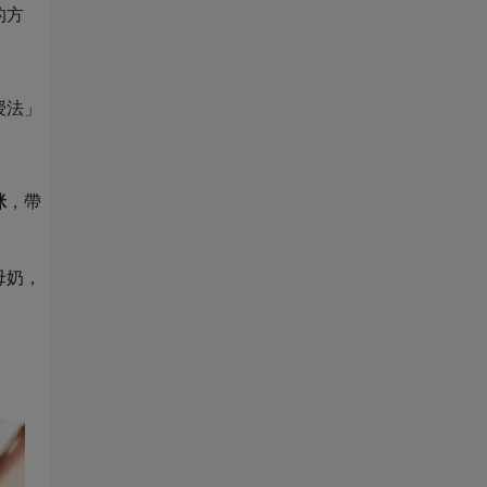
的方
授法」
咪
，帶
母奶，