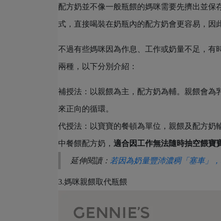
配方奶並不像一般瓶餵的媽咪需要先擠出並保
式，直接喝裝在奶瓶內的配方奶會更容易，因
不過有些媽咪因為作息、工作或奶量不足，有
兩種，以下分別介紹：
補授法：以親餵為主，配方奶為輔。親餵會為
來正向的循環。
代授法：以寶寶的餐頓為單位，親餵及配方奶
中餐餵配方奶，
適合因工作無法隨時抽空餵寶
延伸閱讀：
若因為奶量豐沛濃稠「塞車」，
3.媽咪親餵取代瓶餵