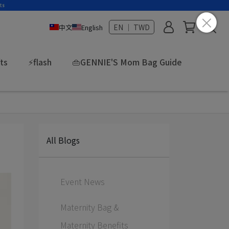
EN ｜ TWD
中文
English
fts
⚡flash
👜GENNIE'S Mom Bag Guide
All Blogs
Event News
Maternity Bag &
Maternity Benefits