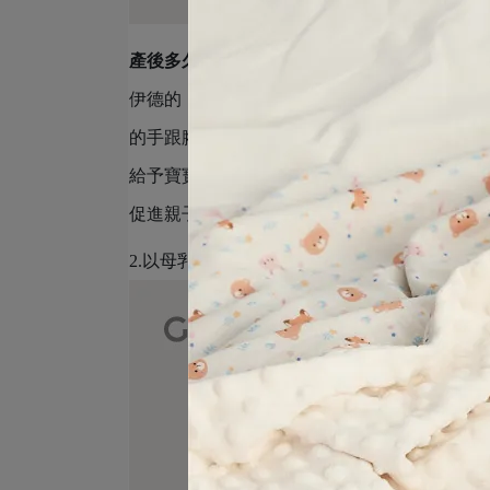
產後多久餵奶
？通常建議媽咪在產後1小時之
伊德的《人格發展理論》，口腔期是人格發展
的手跟腳、抓到東西就想往嘴裡放的行為，
2
給予寶寶充分的肢體接觸，這麼做能讓寶寶在
促進親子的親密關係。
2.以母乳取代配方奶