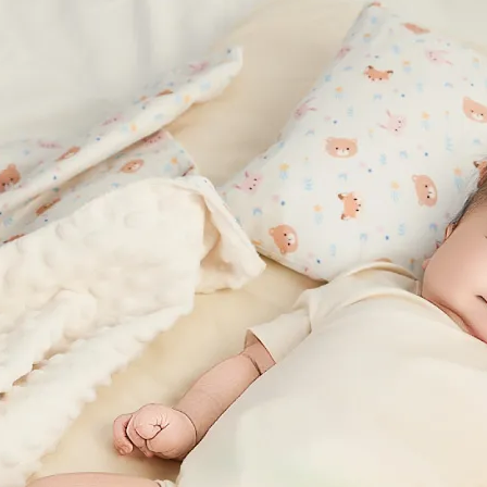
內，甚至在產檯上就可以摟抱寶寶、讓寶寶學著尋乳、吸奶。根據
的第一階段，這階段的寶寶常常表現出喜歡吸吮乳頭與奶嘴、啃
歲以前，寶寶有這種想滿足口慾的行為都屬於正常現象
。可以在2
生理及心理需求上獲得極大的滿足感，並對母親產生高度的情感