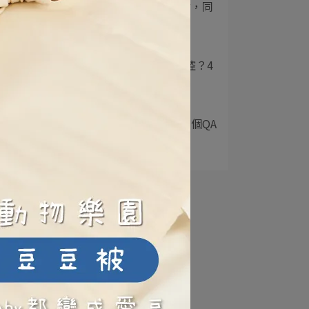
3
哺乳期運動注意這3點，同
時呵護寶寶與媽咪⋯
4
上班哺乳時間怎麼掌控？4
個祕訣超實用！
5
石頭奶會自己退嗎？3個QA
為你解答石頭奶⋯