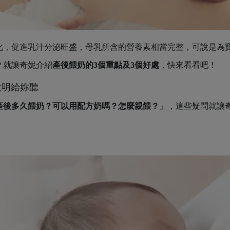
化，促進乳汁分泌旺盛，母乳所含的營養素相當完整，可說是為
？就讓奇妮介紹
產後餵奶的3個重點及3個好處
，快來看看吧！
說明給妳聽
產後多久餵奶？可以用配方奶嗎？怎麼親餵？
」，這些疑問就讓