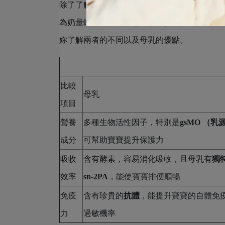
除了了解產後多久餵奶，也建議媽咪一起了解
為奶量較低或生活作息因素，會很好奇「可以
妳了解兩者的不同以及母乳的優點。
比較
母乳
項目
營養
多種生物活性因子，特別是
gsMO （
成分
可幫助寶寶提升保護力
吸收
含有酵素，容易消化吸收，且母乳有
獨
效率
sn-2PA
，能使寶寶排便順暢
免疫
含有珍貴的
抗體
，能提升寶寶的自體免
力
過敏機率