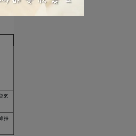
奶時因
，帶
寶來
維持