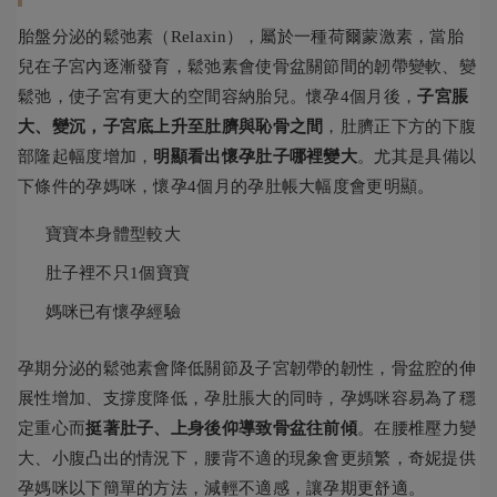
胎盤分泌的鬆弛素（Relaxin），屬於一種荷爾蒙激素，當胎
兒在子宮內逐漸發育，鬆弛素會使骨盆關節間的韌帶變軟、變
鬆弛，使子宮有更大的空間容納胎兒。懷孕4個月後，
子宮脹
大、變沉，子宮底上升至肚臍與恥骨之間
，肚臍正下方的下腹
部隆起幅度增加，
明顯看出懷孕肚子哪裡變大
。尤其是具備以
下條件的孕媽咪，懷孕4個月的孕肚帳大幅度會更明顯。
寶寶本身體型較大
肚子裡不只1個寶寶
媽咪已有懷孕經驗
孕期分泌的鬆弛素會降低關節及子宮韌帶的韌性，骨盆腔的伸
展性增加、支撐度降低，孕肚脹大的同時，孕媽咪容易為了穩
定重心而
挺著肚子、上身後仰導致骨盆往前傾
。在腰椎壓力變
大、小腹凸出的情況下，腰背不適的現象會更頻繁，奇妮提供
孕媽咪以下簡單的方法，減輕不適感，讓孕期更舒適。