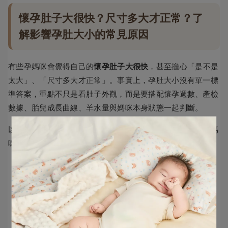
懷孕肚子大很快？尺寸多大才正常？了
解影響孕肚大小的常見原因
有些孕媽咪會覺得自己的
懷孕肚子大很快
，甚至擔心「是不是
太大」、「尺寸多大才正常」。事實上，孕肚大小沒有單一標
準答案，重點不只是看肚子外觀，而是要搭配懷孕週數、產檢
數據、胎兒成長曲線、羊水量與媽咪本身狀態一起判斷。
以下整理幾個可能影響孕肚大小與變大速度的原因，幫助孕媽
咪先建立正確認知：
羊水量：
羊水偏多時，腹部可能看起來較大、撐脹感較明
顯；羊水偏少時，外觀可能相對不明顯，需由產檢追蹤確
認。
胎兒大小：
胎兒體重、身長與成長速度不同，也會影響孕
肚外觀。若胎兒較大，孕肚可能較早出現明顯隆起。