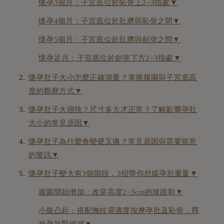
懷孕3個月：子宮底位於恥骨上2~3指處▼
懷孕4個月：子宮底位於肚臍與恥骨之間▼
懷孕5個月：子宮底位於肚臍與劍突之間▼
懷孕足月：子宮底位於劍突下方2~3指處▼
懷孕肚子大小怎麼正確測量？掌握腹圍與子宮底高
度的觀察方式▼
懷孕肚子大很快？尺寸多大才正常？了解影響孕肚
大小的常見原因▼
懷孕肚子為什麼會變硬又痛？常見原因與需要留意
的警訊▼
懷孕肚子變大有3個階段，3招帶你舒緩孕肚重量▼
腹圍開始增加：改穿高度2~3cm的坡跟鞋▼
小腹凸起：搭配撫紋霜適度按摩孕肚及恥骨，釋