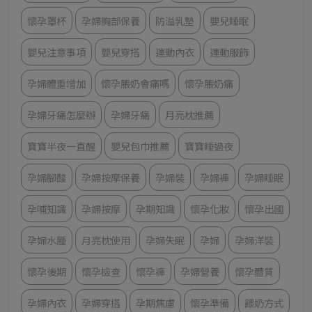
懷孕罩杯
孕婦胸部保養
防溢乳墊
嬰兒睡眠
嬰兒注意事項
嬰兒穿搭
運動內衣
運動服飾
孕婦體重增加
懷孕脹奶會痛嗎
懷孕脹奶痛
孕婦牙痛怎麼辦
孕婦牙痛
月亮枕推薦
寶寶半夜一直醒
嬰兒包巾推薦
寶寶睡過夜
孕婦腳酸
孕婦按摩保養
孕婦裝
孕婦褲
孕婦睡眠
孕哺知識
孕婦按摩
孕期知識
懷孕化妝
懷孕出國
孕婦水腫
月亮枕使用
孕婦失眠
孕婦
孕婦洋裝
懷孕後期
懷孕檢查
懷孕褲
孕婦營養
懷孕體質
孕婦內衣
孕婦穿搭
孕期焦慮
懷孕準備
餵奶方式