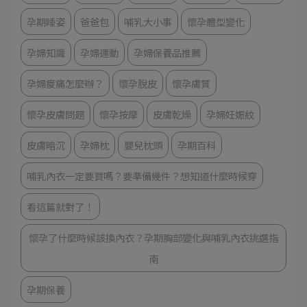
孕期睡姿
爸爸包
哺乳大小事
懷孕體型變化
孕婦知識
孕婦運動
孕婦保養品推薦
孕婦痠痛怎麼辦？
懷孕脫皮
懷孕膚質
懷孕皮膚問題
懷孕按摩
皮膚乾燥
孕婦妊娠紋
皮膚暗沉
孕婦枕
嬰兒枕頭
孕期百科
哺乳內衣一定要買嗎？要準備幾件？想知道什麼時候穿
看這篇就對了！
懷孕了什麼時候該換內衣？孕期胸部變化與哺乳內衣挑選指
南
孕期保養