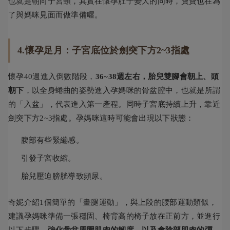
也就是朝向子宮頸，其實在懷孕肚子變大的同時，寶寶也在為
了與媽咪見面而做準備喔。
4.懷孕足月：子宮底位於劍突下方2~3指處
懷孕40週進入倒數階段，
36~38週左右，胎兒雙腳會朝上、頭
朝下
，以全身蜷曲的姿勢進入孕媽咪的骨盆腔中，也就是所謂
的「入盆」，代表進入第一產程。同時子宮底持續上升，靠近
劍突下方2~3指處。孕媽咪這時可能會出現以下狀態：
腹部有些緊繃感。
引發子宮收縮。
胎兒壓迫膀胱導致頻尿。
奇妮介紹1個簡單的「畫腿運動」，與上段的腰部運動類似，
建議孕媽咪準備一張穩固、椅背高的椅子放在正前方，並進行
以下步驟，
強化骨盆周圍肌肉的韌度，以及會陰部肌肉的彈