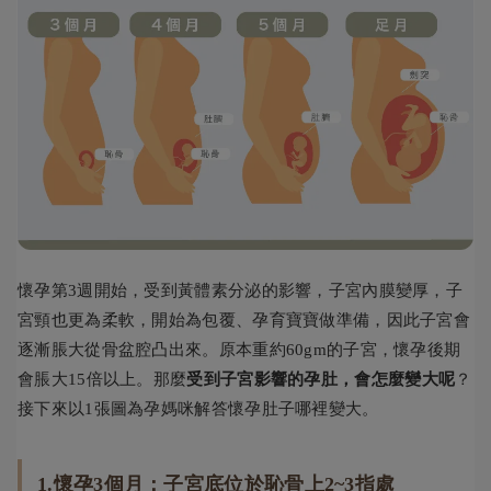
懷孕第3週開始，受到黃體素分泌的影響，子宮內膜變厚，子
宮頸也更為柔軟，開始為包覆、孕育寶寶做準備，因此子宮會
逐漸脹大從骨盆腔凸出來。原本重約60gm的子宮，懷孕後期
會脹大15倍以上。那麼
受到子宮影響的孕肚，會怎麼變大呢
？
接下來以1張圖為孕媽咪解答懷孕肚子哪裡變大。
1.懷孕3個月：子宮底位於恥骨上2~3指處