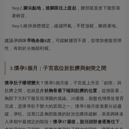
Step2.
腳尖點地，後腳跟往上提起
，腰部挺直使下腹部靠
著椅背。
Step3.維持身體穩定，緩緩呼氣，手臂放鬆，腳跟著地。
建議孕媽咪
早晚各做6次
，可緩解腰背不適，並增加會陰部彈
性，有助於分娩順利喔。
3.懷孕5個月：子宮底位於肚臍與劍突之間
懷孕肚子哪裡變大
？懷孕5個月後，子宮底上升至「劍突」與
肚臍之間，也就是
介於胸骨最下端到肚臍的位置
，從側面看，
胸部下方到下腹呈現渾圓的弧線。20週後，胎盤也增厚並發育
完成，是懷孕肚子變大的原因之一。懷孕5個月後激素分泌趨
緩，孕吐、沒胃口及胸部脹痛的狀況也獲得緩解，恭喜媽咪進
入孕期中最穩定的階段！
懷孕37週後，胎兒頭部會逐漸往下
，