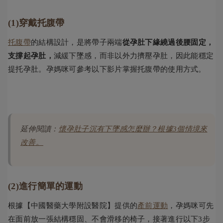
(1)穿戴托腹帶
托腹帶
的結構設計，是將帶子兩端
從孕肚下緣繞過後腰固定，
支撐起孕肚，
減緩下墜感，而非以外力擠壓孕肚，因此能穩定
提托孕肚。孕媽咪可參考以下影片掌握托腹帶的使用方式。
延伸閱讀：
懷孕肚子沉有下墜感怎麼辦？根據3個情境來
改善。
(2)進行簡單的運動
根據【中國醫藥大學附設醫院】提供的
產前運動
，孕媽咪可先
在面前放一張結構穩固、不會滑移的椅子，接著進行以下3步