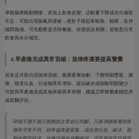
孕期腸胃蠕動變慢，若加上飲食改變、活動量下降或水分攝取
不足，可能出現脹氣與便祕，使肚子摸起來較脹、較硬，並伴
隨悶痛感。可先觀察是否與餐後、排便狀況有關，並留意日常
飲食與水分補充。
4.早產徵兆或異常宮縮：規律疼痛要提高警覺
若未足月前出現規律宮縮、腹痛逐漸加劇、下腹明顯墜脹、腰
痠、陰道出血、分泌物異常增加、疑似破水或胎動明顯變少，
可能與早產徵兆或其他孕期異常有關，建議立即聯繫產檢院所
或就醫評估。
孕期不適不能只靠網路文章自行判斷。只要孕媽咪覺得疼
痛和平常不同、頻率越來越密集，或合併出血、破水、胎
動改變等狀況，就應該優先就醫確認，這是最保守也最安