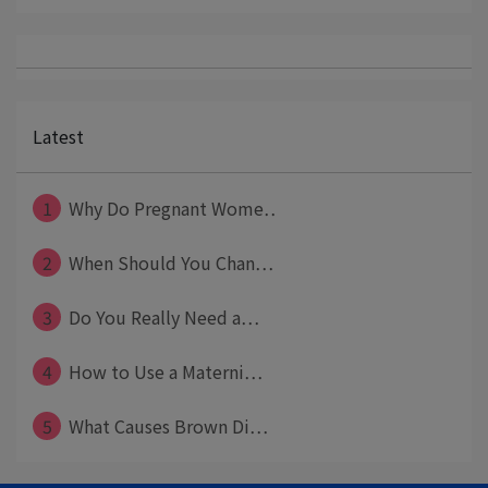
Latest
1
Why Do Pregnant Wome⋯
2
When Should You Chan⋯
3
Do You Really Need a⋯
4
How to Use a Materni⋯
5
What Causes Brown Di⋯