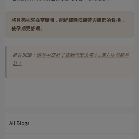
將月亮枕夾在雙腿間，能紓緩降低腰背與腹部的負擔，
使孕期更舒適。
延伸閱讀：
懷孕中期肚子緊繃怎麼改善？3個方法舒緩孕
肚！
All Blogs