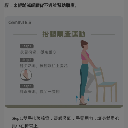
驟，來
輕鬆減緩腰背不適並幫助順產
。
Step1.雙手扶著椅背，緩緩吸氣，手臂用力，讓身體重心
集中在椅背上。