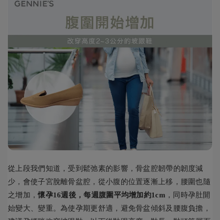
從上段我們知道，受到鬆弛素的影響，骨盆腔韌帶的韌度減
少，會使子宮脫離骨盆腔，從小腹的位置逐漸上移，腰圍也隨
之增加，
懷孕16週後，每週腹圍平均增加約1cm
，同時孕肚開
始變大、變重。為使孕期更舒適，避免骨盆傾斜及腰腹負擔，