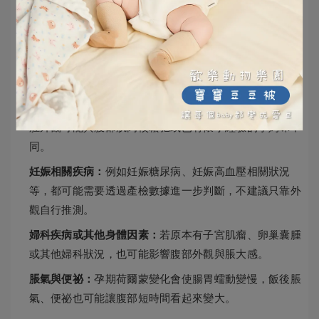
胎兒數目：
雙胞胎或多胞胎會讓子宮擴張速度較快，孕肚
通常也會比單胞胎更明顯。
胎位與子宮位置：
胎兒姿勢、胎位變化，以及子宮前傾或
後傾，都可能讓肚子看起來更突出或比較不明顯。
孕媽咪原本身形：
腹部肌肉較緊實、孕前體型較纖細，孕
肚外觀可能與腹部肌肉較鬆弛或已有懷孕經驗的孕媽咪不
同。
妊娠相關疾病：
例如妊娠糖尿病、妊娠高血壓相關狀況
等，都可能需要透過產檢數據進一步判斷，不建議只靠外
觀自行推測。
婦科疾病或其他身體因素：
若原本有子宮肌瘤、卵巢囊腫
或其他婦科狀況，也可能影響腹部外觀與脹大感。
脹氣與便祕：
孕期荷爾蒙變化會使腸胃蠕動變慢，飯後脹
氣、便祕也可能讓腹部短時間看起來變大。