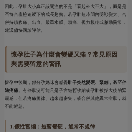
因此，孕肚大小真正該關注的不是「看起來大不大」，而是是
否符合產檢追蹤下的成長趨勢。若孕肚短時間內明顯變大、合
併持續腹痛、出血、嚴重水腫、頭痛、視力模糊或胎動異常，
建議儘快回診評估。
懷孕肚子為什麼會變硬又痛？常見原因
與需要留意的警訊
懷孕中後期，部分孕媽咪會感覺
肚子突然變硬、緊繃，甚至伴
隨疼痛
。有些狀況可能只是子宮短暫收縮或孕肚被撐大後的緊
繃感，但若疼痛規律、越來越密集，或合併其他異常症狀，就
不能輕忽。
1.假性宮縮：短暫變硬，通常不規律