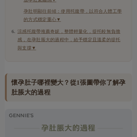
放孕肚緊繃感▼
孕肚明顯往前傾：使用托腹帶，以符合人體工學
的方式穩定重心▼
涼感托腹帶推薦奇妮，整體輕量化，提托較無負擔
感，在孕肚脹大的過程中，給予穩定且溫柔的提托
與支撐▼
懷孕肚子哪裡變大？從1張圖帶你了解孕
肚脹大的過程