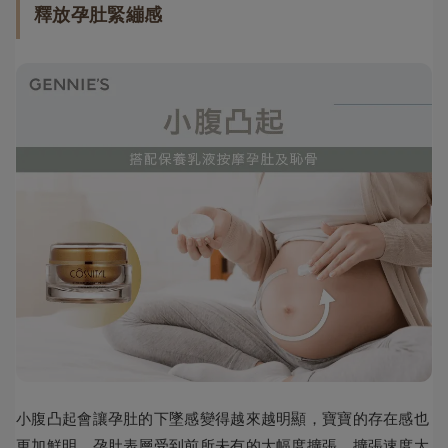
釋放孕肚緊繃感
小腹凸起會讓孕肚的下墜感變得越來越明顯，寶寶的存在感也
更加鮮明。孕肚表層受到前所未有的大幅度擴張，擴張速度大