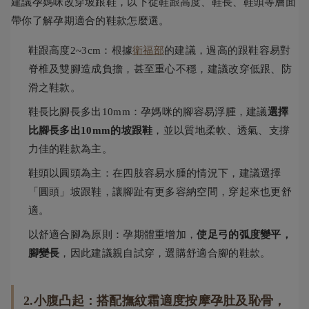
建議孕媽咪改穿坡跟鞋，以下從鞋跟高度、鞋長、鞋頭等層面
帶你了解孕期適合的鞋款怎麼選。
鞋跟高度2~3cm：根據
衛福部
的建議，過高的跟鞋容易對
脊椎及雙腳造成負擔，甚至重心不穩，建議改穿低跟、防
滑之鞋款。
鞋長比腳長多出10mm：孕媽咪的腳容易浮腫，建議
選擇
比腳長多出10mm的坡跟鞋
，並以質地柔軟、透氣、支撐
力佳的鞋款為主。
鞋頭以圓頭為主：在四肢容易水腫的情況下，建議選擇
「圓頭」坡跟鞋，讓腳趾有更多容納空間，穿起來也更舒
適。
以舒適合腳為原則：孕期體重增加，
使足弓的弧度變平，
腳變長
，因此建議親自試穿，選購舒適合腳的鞋款。
2.小腹凸起：搭配撫紋霜適度按摩孕肚及恥骨，