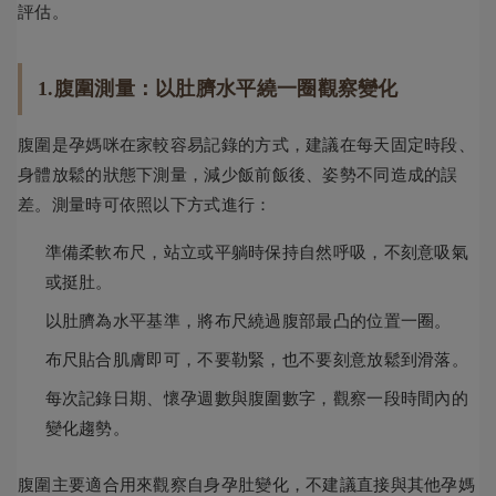
評估。
1.腹圍測量：以肚臍水平繞一圈觀察變化
腹圍是孕媽咪在家較容易記錄的方式，建議在每天固定時段、
身體放鬆的狀態下測量，減少飯前飯後、姿勢不同造成的誤
差。測量時可依照以下方式進行：
準備柔軟布尺，站立或平躺時保持自然呼吸，不刻意吸氣
或挺肚。
以肚臍為水平基準，將布尺繞過腹部最凸的位置一圈。
布尺貼合肌膚即可，不要勒緊，也不要刻意放鬆到滑落。
每次記錄日期、懷孕週數與腹圍數字，觀察一段時間內的
變化趨勢。
腹圍主要適合用來觀察自身孕肚變化，不建議直接與其他孕媽