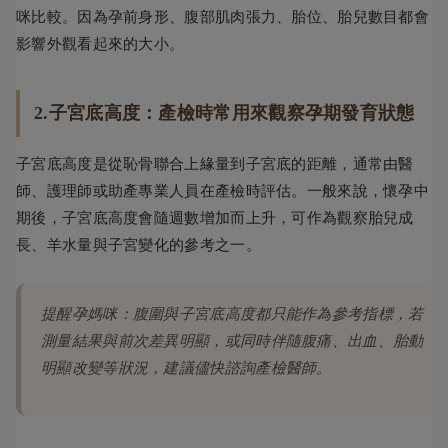
咪比較。因為孕前身形、腹部肌肉張力、胎位、胎兒數目都會
影響外觀看起來的大小。
2.子宮底高度：產檢時常用來觀察孕期發育狀態
子宮底高度是從恥骨聯合上緣量到子宮底的距離，通常由醫
師、護理師或助產專業人員在產檢時評估。一般來說，懷孕中
期後，子宮底高度會隨週數增加而上升，可作為觀察胎兒成
長、羊水量與子宮變化的參考之一。
提醒孕媽咪：腹圍與子宮底高度都只能作為參考指標，若
測量結果與前次差異明顯，或同時伴隨腹痛、出血、胎動
明顯改變等狀況，建議儘快諮詢產檢醫師。