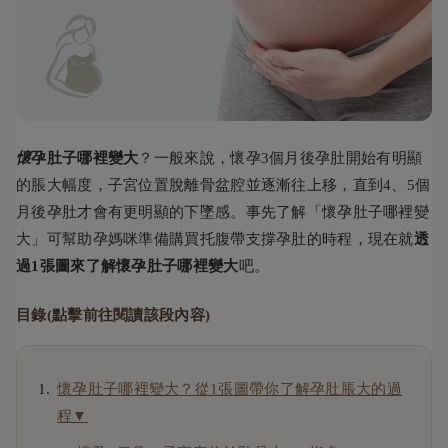
懷
孕肚子哪裡變大
？一般來說，懷孕3個月後孕肚開始有明顯
的脹大幅度，子宮位置脫離骨盆腔並逐漸往上移，直到4、5個
月後孕肚才會有更明顯的下墜感。事先了解「懷孕肚子哪裡變
大」可幫助孕媽咪準備購買托腹帶支撐孕肚的時程，現在就
透
過1張圖來了解懷孕肚子哪裡變大
吧。
目錄(點擊前往閱讀該段內容)
懷孕肚子哪裡變大？從1張圖帶你了解孕肚脹大的過
程▼