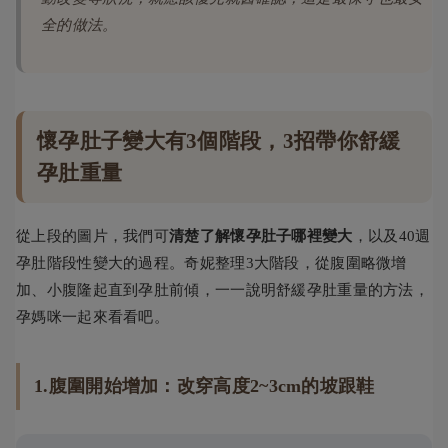
全的做法。
懷孕肚子變大有3個階段，3招帶你舒緩
孕肚重量
從上段的圖片，我們可
清楚了解懷孕肚子哪裡變大
，以及40週
孕肚階段性變大的過程。奇妮整理3大階段，從腹圍略微增
加、小腹隆起直到孕肚前傾，一一說明舒緩孕肚重量的方法，
孕媽咪一起來看看吧。
1.腹圍開始增加：改穿高度2~3cm的坡跟鞋