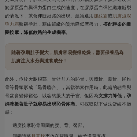
於膠原蛋白與彈力蛋白生成的速度，在膠原蛋白彈性纖維斷裂
的情況下，就會伴隨紋路的出現。建議選用
撫紋霜
或
肌膚滋潤
彈力霜
照顧孕肚，藉由細緻的質地降低摩擦力，
搭配輕柔的畫
圈按摩，降低紋路的生成機率
。
隨著孕期肚子變大，肌膚容易變得乾燥，需要保養品為
肌膚注入水分與滋養成分！
此外，位於大腿根部、骨盆前方的恥骨，與髖骨、薦骨、尾椎
骨等骨頭形成「恥骨聯合」，當鬆弛素作用時，此處的韌帶與
骨盆會變得鬆弛，以容納脹大的子宮。但因為
支撐力降低，孕
媽咪挺著肚子就容易出現恥骨疼痛
。可採取以下做法舒緩不適
感：
適度按摩恥骨周圍的腰、背、臀部。
側躺時將
月亮枕
夾放在雙腿間，給予適當支撐。