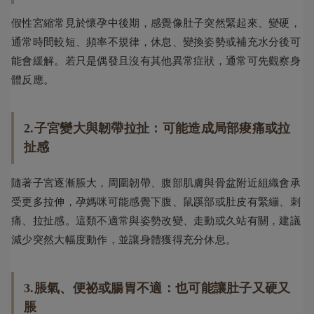
假性宮縮常見於懷孕中後期，感覺像肚子突然緊起來、變硬，
通常時間較短、頻率不規律，休息、變換姿勢或補充水分後可
能會緩解。若只是偶發且沒有其他異常症狀，通常可先觀察身
體反應。
2.子宮變大與韌帶拉扯：可能造成局部痠痛或拉
扯感
隨著子宮逐漸脹大，周圍韌帶、腹部肌膚與骨盆附近組織會承
受更多拉伸，孕媽咪可能感覺下腹、鼠蹊部或肚皮有緊繃、刺
痛、拉扯感。這類不適常與姿勢改變、走動或久站有關，建議
減少突然大幅度動作，並讓身體獲得充分休息。
3.脹氣、便祕或腸胃不適：也可能讓肚子又硬又
脹