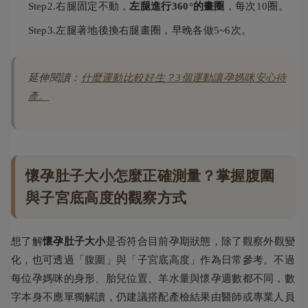
Step2.右腿固定不動，
左腿進行360°的畫圈
，每次10圈。
Step3.左腿著地後換右腿畫圈，早晚各做5~6次。
延伸閱讀：
什麼運動比較好生？3個運動讓孕媽咪安心待
產。
懷孕肚子大小怎麼正確測量？掌握腹圍
與子宮底高度的觀察方式
想了解
懷孕肚子大小
是否符合目前孕期狀態，除了觀察外觀變
化，也可透過「腹圍」與「子宮底高度」作為日常參考。不過
每位孕媽咪的身形、胎兒位置、羊水量與懷孕週數都不同，數
字本身不應單獨解讀，仍建議搭配產檢結果由醫師或專業人員