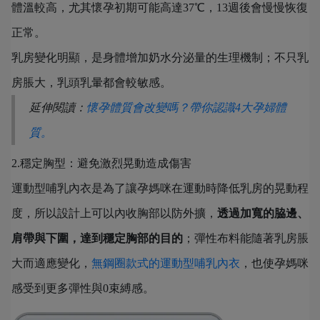
體溫較高，尤其懷孕初期可能高達37℃，13週後會慢慢恢復
正常。
乳房變化明顯，是身體增加奶水分泌量的生理機制；不只乳
房脹大，乳頭乳暈都會較敏感。
延伸閱讀：
懷孕體質會改變嗎？帶你認識4大孕婦體
質。
2.穩定胸型：避免激烈晃動造成傷害
運動型哺乳內衣是為了讓孕媽咪在運動時降低乳房的晃動程
度，所以設計上可以內收胸部以防外擴，
透過加寬的脇邊、
肩帶與下圍，達到穩定胸部的目的
；彈性布料能隨著乳房脹
大而適應變化，
無鋼圈款式的運動型哺乳內衣
，也使孕媽咪
感受到更多彈性與0束縛感。