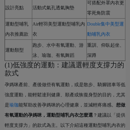
可搭配外罩內衣更
設計亮點
活動式氣孔透氣胸墊
零死角防震
運動型哺乳
Air輕羽美型運動型哺乳內
Double集中美型運
內衣推薦款
衣
動哺乳內衣
跑步、水中有氧運動、游
重訓、仰臥起坐、
運動類型
泳、瑜珈、有氧舞蹈
深蹲
(1)低強度的運動：建議選輕度支撐力的
款式
孕媽咪產前、產後做些有氧運動，或是散步、騎腳踏車等低
強度運動，能輕鬆達到健康、順產或恢復身型的目的，尤其
是
瑜珈
能幫助改善孕媽咪的心理健康，並減輕疼痛感。
想做
有氧運動的孕媽咪，運動型哺乳內衣怎麼選
？建議以「提供
輕度支撐力」的款式為主。以下介紹這種運動型哺乳內衣的