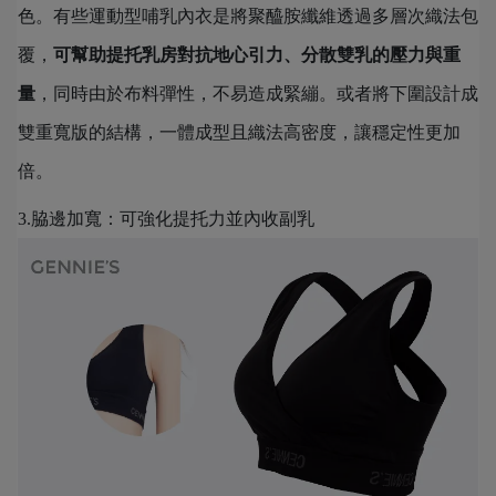
色。有些運動型哺乳內衣是將聚醯胺纖維透過多層次織法包
覆，
可幫助提托乳房對抗地心引力、分散雙乳的壓力與重
量
，同時由於布料彈性，不易造成緊繃。或者將下圍設計成
雙重寬版的結構，一體成型且織法高密度，讓穩定性更加
倍。
3.脇邊加寬：可強化提托力並內收副乳