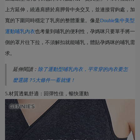
上方延伸，繞過肩膀於肩胛骨中央交叉，並連接背鉤處，加
寬的下圍同時穩定了乳房的整體重量。像是
Double集中美型
運動哺乳內衣
也考量到哺乳的便利性，孕媽咪只要單手將一
側的罩片往下拉，不須解扣就能哺乳，體貼孕媽咪的哺乳需
求。
延伸閱讀：
除了運動型哺乳內衣，平常穿的內衣要怎
麼選購？5大條件一看就懂！
5.材質透氣舒適：回彈性佳，暢快運動