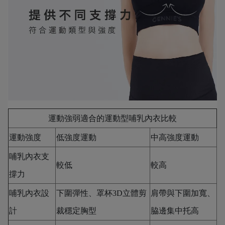
運動強弱適合的運動型哺乳內衣比較
運動強度
低強度運動
中高強度運動
哺乳內衣支
較低
較高
撐力
哺乳內衣設
下圍彈性、罩杯3D立體剪
肩帶與下圍加寬、
計
裁穩定胸型
脇邊集中托高