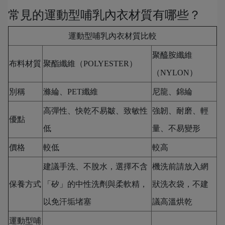
常見的運動型哺乳內衣材質有哪些？
運動型哺乳內衣材質比較
聚醯胺纖維
布料材質
聚酯纖維（POLYESTER）
（NYLON）
別稱
滌綸、PET纖維
尼龍、錦綸
高彈性、快乾不易皺、致敏性
強韌、耐磨、輕
優點
低
量、不易變形
價格
較低
較高
建議手洗、不脫水，選擇不含
機洗前請放入網
保養方式
「矽」的中性洗劑與柔軟精，
狀洗衣袋，不建
以免汗垢堵塞
議高溫烘乾
運動型哺