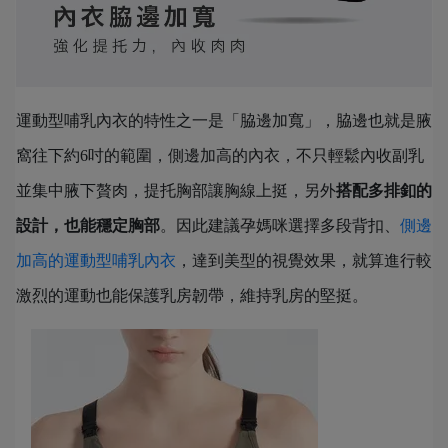
運動型哺乳內衣的特性之一是「脇邊加寬」，脇邊也就是腋
窩往下約6吋的範圍，側邊加高的內衣，不只輕鬆內收副乳
並集中腋下贅肉，提托胸部讓胸線上挺，另外
搭配多排釦的
設計，也能穩定胸部
。因此建議孕媽咪選擇多段背扣、
側邊
加高的運動型哺乳內衣
，達到美型的視覺效果，就算進行較
激烈的運動也能保護乳房韌帶，維持乳房的堅挺。