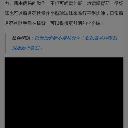
力。藉由簡易的動作，不但可輕鬆伸展、放鬆腰背部，孕媽
咪也可以將月亮枕當作小型瑜珈球來進行平衡訓練，日常將
月亮枕隨手靠在椅背，可以提供更舒適的坐姿喔！
延伸閱讀：
物理治療師不藏私分享！點我看孕媽咪私
房運動小教室！