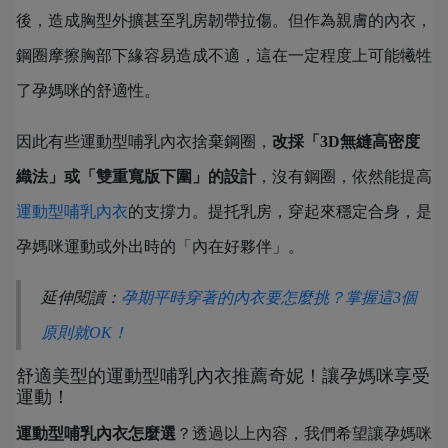
後，造成胸型外擴甚至乳房韌帶拉傷。但作為親膚的內衣，
鋼圈摩擦胸部下緣容易造成不適，這在一定程度上可能犧牲
了孕媽咪的舒適性。
因此有些運動型哺乳內衣捨棄鋼圈，
改採「3D無縫高密度
織法」或「雙重寬版下圍」的設計
，沒有鋼圈，依然能提高
運動型哺乳內衣
的支撐力。提托乳房，穿起來穩定合身，是
孕媽咪運動或外出時的「內在好夥伴」。
延伸閱讀：
孕期平時穿著的內衣要怎麼挑？掌握這3個
原則就OK！
舒適美型的運動型哺乳內衣推薦奇妮！讓孕媽咪享受
運動！
運動型哺乳內衣怎麼選
？透過以上內容，我們希望讓孕媽咪