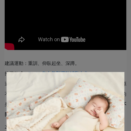
建議運動：重訓、仰臥起坐、深蹲。
推薦款式：
Double集中美型運動哺乳內衣
。
適當轉換不同的運動類型與強度搭配，不但能讓新鮮感源源
不斷，也可以讓孕媽咪養出美麗好體質，同時雕塑出曼妙的
身體曲線！建議孕媽咪
入手1、2件運動型哺乳內衣，針對不
同的運動強度更換
，美胸也美型！
2.3D立體無縫成型：保護乳房避免激烈晃動