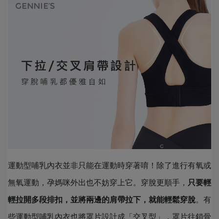
運動型哺乳內衣並非只能在運動時穿著唷！除了進行有氧或
無氧運動，孕媽咪外出也不妨穿上它。穿脫更順手，
只要輕
輕拉開多段排扣，並將兩邊的肩帶拉下，就能輕鬆穿脫
。有
些運動型哺乳內衣也將罩片設計成「交叉型」，罩片往鎖骨