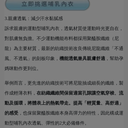
3.親膚透氣：減少汗水黏膩感
訴求親膚的運動型哺乳內衣，透氣材質使運動時光更自在，
對肌膚無負擔。不少運動機能布料都採用聚醯胺纖維（尼
龍）為主要材質，最新的紡織技術改良傳統尼龍纖維「不通
風、不透氣」的刻板印象，
機能透氣兼具親膚舒適
，幫助孕
媽咪動作更到位。
舉例而言，更先進的紡織技術可將尼龍抽成細長的纖維，製
作成輕薄衣料，
在紡織纖維間保留適當孔隙讓空氣穿梭、流
動及循環，將體表上的熱氣帶走。提高「輕質量、高舒適」
的感受
，也保留聚醯胺纖維本身高彈力的特性，因此構成運
動型哺乳內衣透氣、彈性的2大必備條件。