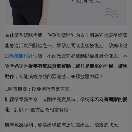
為什麼孕媽咪需要一件運動型哺乳內衣？因為它是讓孕媽咪
能舒適活動的關鍵之一。懷孕期間或產後恢復期，孕媽咪經
由
專業醫師評估
後，不妨做些簡易運動以促進身心健康。不
論孕媽咪是
從事有氧或無氧運動，或只是簡單的伸展、擴胸
動作
，都能減輕身體的緊繃感，並釋放壓力喔！
1.呵護肌膚：以免摩擦帶來不適
肚裡孕育新生命，或剛生完寶貝時，孕媽咪因為
荷爾蒙的變
化
，對以下3個方面會相當有感：
肌膚敏感脆弱，容易出現皮膚泛紅或出油、搔癢的狀況。