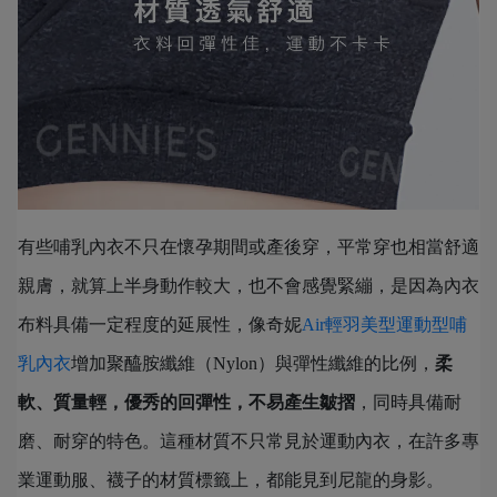
有些哺乳內衣不只在懷孕期間或產後穿，平常穿也相當舒適
親膚，就算上半身動作較大，也不會感覺緊繃，是因為內衣
布料具備一定程度的延展性，像奇妮
Air輕羽美型運動型哺
乳內衣
增加聚醯胺纖維（Nylon）與彈性纖維的比例，
柔
軟、質量輕，優秀的回彈性，不易產生皺摺
，同時具備耐
磨、耐穿的特色。這種材質不只常見於運動內衣，在許多專
業運動服、襪子的材質標籤上，都能見到尼龍的身影。