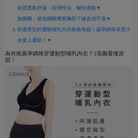
材質透氣舒適：回彈性佳，暢快運動▼
無鋼圈：避免鋼圈摩擦胸部下緣造成不適▼
舒適美型的運動哺乳內衣推薦奇妮！讓孕媽咪享受汗
水愛上運動！▼
為何推薦孕媽咪穿運動型哺乳內衣？1張圖看懂原
因！