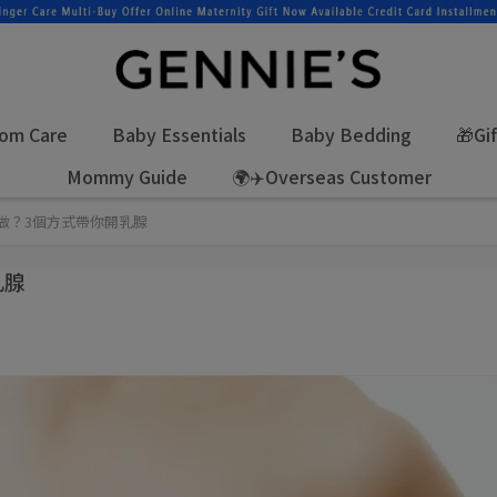
om Care
Baby Essentials
Baby Bedding
🎁Gi
Mommy Guide
🌍✈️Overseas Customer
做？3個方式帶你開乳腺
乳腺