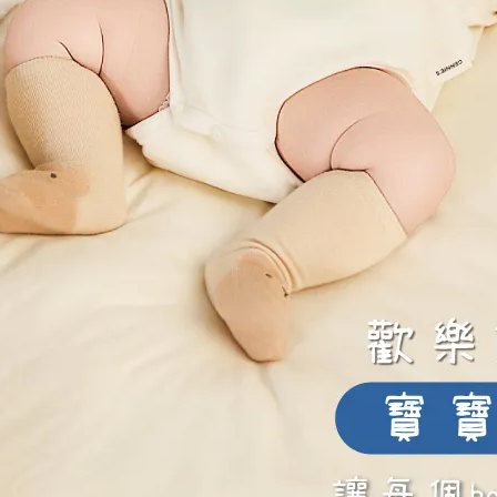
房護理
，是一種幫助準媽咪準備哺乳的方式，旨在促進乳汁的流
媽咪產前開乳腺的3個技巧，快跟著文章看下去吧！