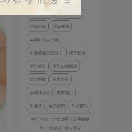
哺乳大小事
懷孕體型變化
孕婦知識
孕婦運動
孕婦保養品推薦
孕婦痠痛怎麼辦？
懷孕脫皮
懷孕膚質
懷孕皮膚問題
懷孕按摩
皮膚乾燥
孕婦妊娠紋
皮膚暗沉
孕婦枕
嬰兒枕頭
孕期百科
哺乳內衣一定要買嗎？要準備幾
件？想知道什麼時候穿