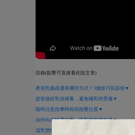
目錄(點擊可直接看此段文章)
產前乳腺疏通有哪些方式？3個技巧告訴你▼
提前做好乳頭保養，避免哺乳時受傷▼
隨時注意按摩時程與按壓位置▼
由外向內輕柔按壓，搭配溫敷更舒適▼
溢乳墊推薦【奇妮孕哺】，為您準備各種產前