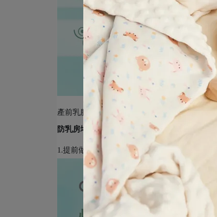
產前乳腺疏通又被稱為
產前乳房按摩或產前乳
防乳房堵塞
與放鬆乳房組織，以下就提供各位
1.提前做好乳頭保養，避免哺乳時受傷