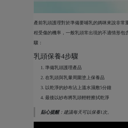
產前乳頭護理對於準備要哺乳的媽咪來說非常
程受傷的機率，一般乳頭常出現的不適情形包
驟：
乳頭保養4步驟
準備乳頭護理產品
在乳頭與乳暈周圍塗上保養品
以乾淨的紗布沾上溫水濕敷5分鐘
最後以紗布將乳頭輕輕擦拭乾淨
貼心提醒
：建議每天可以保養1次。