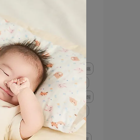
孕婦胸部保養
防溢乳墊
嬰兒睡眠
嬰兒注意事項
嬰兒穿搭
運動內衣
運動服飾
孕婦體重增加
懷孕脹奶會痛嗎
懷孕脹奶痛
孕婦牙痛怎麼辦
孕婦牙痛
月亮枕推薦
寶寶半夜一直醒
嬰兒包巾推薦
寶寶睡過夜
孕婦腳酸
孕婦按摩保養
孕婦裝
孕婦褲
孕婦睡眠