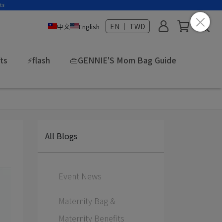
EN ｜ TWD
中文
English
fts
⚡flash
👜GENNIE'S Mom Bag Guide
All Blogs
Event News
Maternity Bag &
Maternity Benefits