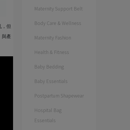
Maternity Support Belt
Body Care & Wellness
乳，但
Maternity Fashion
，與產
Health & Fitness
Baby Bedding
Baby Essentials
Postpartum Shapewear
Hospital Bag
Essentials