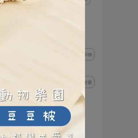
孕哺知識
孕婦按摩
孕期知識
懷孕化妝
懷孕出國
孕婦水腫
月亮枕使用
孕婦失眠
孕婦
孕婦洋裝
懷孕後期
動、
預
懷孕檢查
懷孕褲
孕婦營養
懷孕體質
孕婦內衣
孕婦穿搭
孕期焦慮
懷孕準備
餵奶方式
孕期睡姿
爸爸包