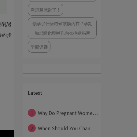
看這篇就對了！
懷孕了什麼時候該換內衣？孕期
哺乳過
胸部變化與哺乳內衣挑選指南
養的步
孕期保養
Latest
1
Why Do Pregnant Wome⋯
2
When Should You Chan⋯