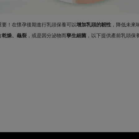
重要！在懷孕後期進行乳頭保養可以
增加乳頭的韌性
，降低未來
含
乾燥、龜裂
，或是因分泌物而
孳生細菌
，以下提供產前乳頭保