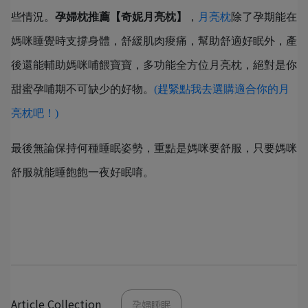
些情況。
孕婦枕推薦【奇妮月亮枕】
，
月亮枕
除了孕期能在
媽咪睡覺時支撐身體，舒緩肌肉痠痛，幫助舒適好眠外，產
後還能輔助媽咪哺餵寶寶，多功能全方位月亮枕，絕對是你
甜蜜孕哺期不可缺少的好物。
(趕緊點我去選購適合你的月
亮枕吧！)
最後無論保持何種睡眠姿勢，重點是媽咪要舒服，只要媽咪
舒服就能睡飽飽一夜好眠唷。
Article Collection
孕婦睡眠