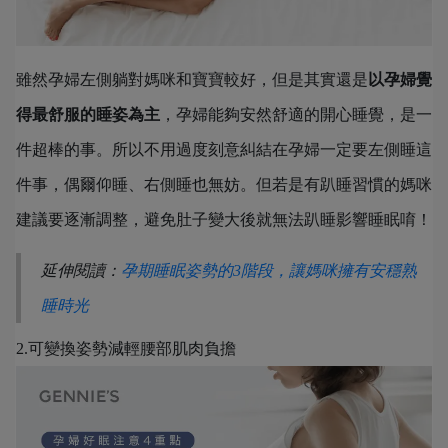
雖然孕婦左側躺對媽咪和寶寶較好，但是其實還是
以孕婦覺
得最舒服的睡姿為主
，孕婦能夠安然舒適的開心睡覺，是一
件超棒的事。所以不用過度刻意糾結在孕婦一定要左側睡這
件事，偶爾仰睡、右側睡也無妨。但若是有趴睡習慣的媽咪
建議要逐漸調整，避免肚子變大後就無法趴睡影響睡眠唷！
延伸閱讀
：
孕期睡眠姿勢的3階段，讓媽咪擁有安穩熟
睡時光
2.可變換姿勢減輕腰部肌肉負擔