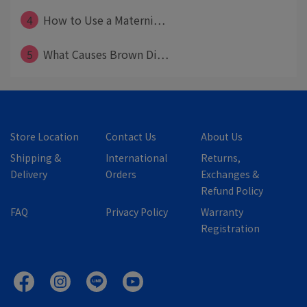
4
How to Use a Materni⋯
5
What Causes Brown Di⋯
Store Location
Contact Us
About Us
Shipping &
International
Returns,
Delivery
Orders
Exchanges &
Refund Policy
FAQ
Privacy Policy
Warranty
Registration