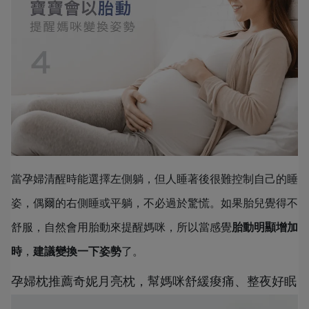
當孕婦清醒時能選擇左側躺，但人睡著後很難控制自己的睡
姿，偶爾的右側睡或平躺，不必過於驚慌。如果胎兒覺得不
舒服，自然會用胎動來提醒媽咪，所以當感覺
胎動明顯增加
時
，
建議變換一下姿勢
了。
孕婦枕推薦奇妮月亮枕，幫媽咪舒緩痠痛、整夜好眠