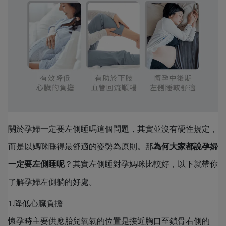
關於孕婦一定要左側睡嗎這個問題，其實並沒有硬性規定，
而是以媽咪睡得最舒適的姿勢為原則。那
為何大家都說孕婦
一定要左側睡呢
？其實左側睡對孕媽咪比較好，以下就帶你
了解孕婦左側躺的好處。
1.降低心臟負擔
懷孕時主要供應胎兒氧氣的位置是接近胸口至鎖骨右側的