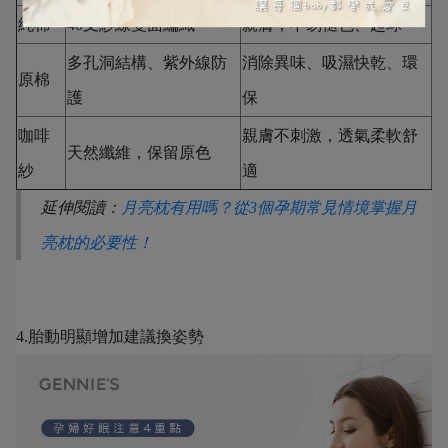
純棉
40支紗線雙面編織
親膚，不易褪色、起球
多孔洞結構、紫外線防
消除異味、吸濕快乾、環
原棉
護
保
咖啡
親膚不刺激，透氣柔軟舒
天然纖維，保留原色
紗
適
延伸閱讀：
月亮枕有用嗎？從3個孕期常見情境掌握月
亮枕的必要性！
4.胎動明顯增加建議換姿勢