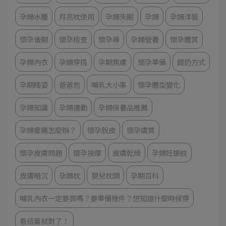
孕婦水腫
月亮枕使用
孕婦失眠
孕婦
孕婦洋裝
懷孕後期
懷孕檢查
懷孕褲
孕婦營養
懷孕體質
孕婦內衣
孕婦穿搭
孕期焦慮
懷孕準備
餵奶方式
孕期睡姿
爸爸包
哺乳大小事
懷孕體型變化
孕婦知識
孕婦運動
孕婦保養品推薦
孕婦痠痛怎麼辦？
懷孕脫皮
懷孕膚質
懷孕皮膚問題
懷孕按摩
皮膚乾燥
孕婦妊娠紋
皮膚暗沉
孕婦枕
嬰兒枕頭
孕期百科
哺乳內衣一定要買嗎？要準備幾件？想知道什麼時候穿
看這篇就對了！