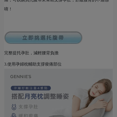
唷！
完整提托孕肚，減輕腰背負擔
3.使用孕婦枕輔助支撐痠痛部位