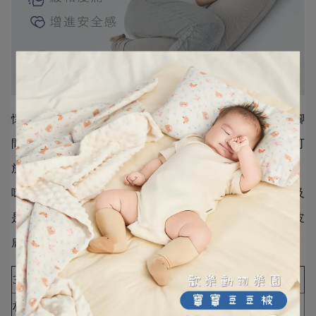
懷孕中後期睡覺時可以採取側躺姿勢，雙腳微微彎曲，雙腳
間也可以夾個枕頭，腹部可以
用月亮枕幫助支撐
，背後也可
放枕頭支撐脊椎，減少受到壓力而造成痠痛。另外提醒媽
咪，在挑選月亮枕的時候，也要特別注意材質的選擇，以及
是否有隱藏拉鍊的設計，避免引起肌膚敏感或是拉鍊刮傷皮
膚的狀況唷。
3種枕套材質比較
材質
特性
優點