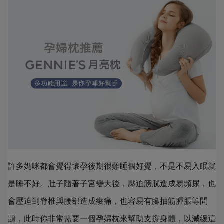
許多媽咪都會覺得懷孕後期很難睡個好覺，不是不易入眠就
是睡不好。肚子隨著子宮變大後，壓迫膀胱造成易頻尿，也
會壓迫到脊椎與腰部造成痠痛，也容易有腳抽筋腫脹等問
題，此時你非常需要一個孕婦枕來幫助支撐身體，以減緩這