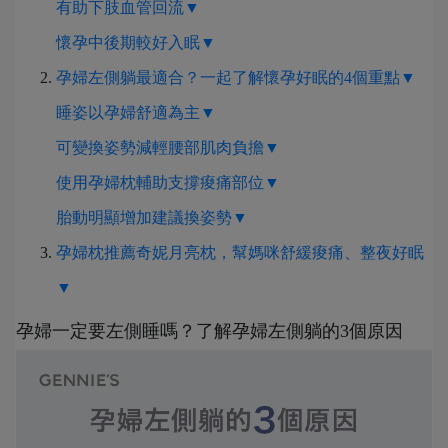
有助下肢血管回流▼
懷孕中後期較好入眠▼
孕婦左側躺最適合？一起了解懷孕好眠的4個重點▼
睡姿以孕婦舒適為主▼
可變換姿勢減輕腰部肌肉負擔▼
使用孕婦枕輔助支撐痠痛部位▼
胎動明顯增加建議換姿勢▼
孕婦枕推薦奇妮月亮枕，幫媽咪舒緩痠痛、整夜好眠
▼
孕婦一定要左側睡嗎？了解孕婦左側躺的3個原因