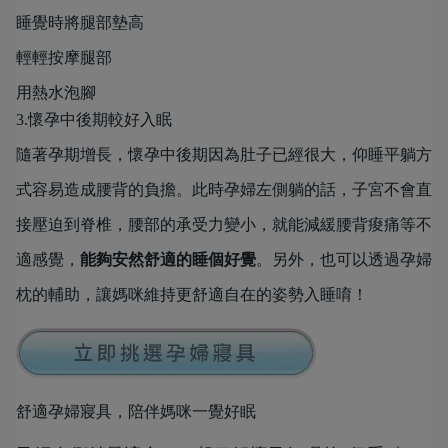
睡覺時將腿部墊高
輕輕按摩腿部
用熱水泡腳
3.懷孕中後期較好入眠
隨著孕期增長，懷孕中後期因為肚子已經很大，仰睡平躺方
式容易造成腰背的負擔。此時孕婦左側躺的話，子宮不會直
接壓迫到脊椎，腰部的承受力變小，就能減緩腰背痠痛等不
適感覺，
能夠安然舒適的睡個好覺
。另外，也可以透過孕婦
枕的輔助，讓媽咪維持更舒適自在的姿勢入睡唷！
舒適孕婦寢具，陪伴媽咪一覺好眠