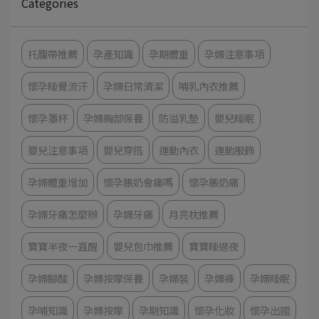
Categories
托腹帶推薦
孕產知識
孕期體重
孕婦注意事項
懷孕睡覺流汗
孕婦日常清潔
哺乳內衣推薦
懷孕罩杯
孕婦胸部保養
防溢乳墊
嬰兒睡眠
嬰兒注意事項
嬰兒穿搭
運動內衣
運動服飾
孕婦體重增加
懷孕脹奶會痛嗎
懷孕脹奶痛
孕婦牙痛怎麼辦
孕婦牙痛
月亮枕推薦
寶寶半夜一直醒
嬰兒包巾推薦
寶寶睡過夜
孕婦腳酸
孕婦按摩保養
孕婦裝
孕婦褲
孕婦睡眠
孕哺知識
孕婦按摩
孕期知識
懷孕化妝
懷孕出國