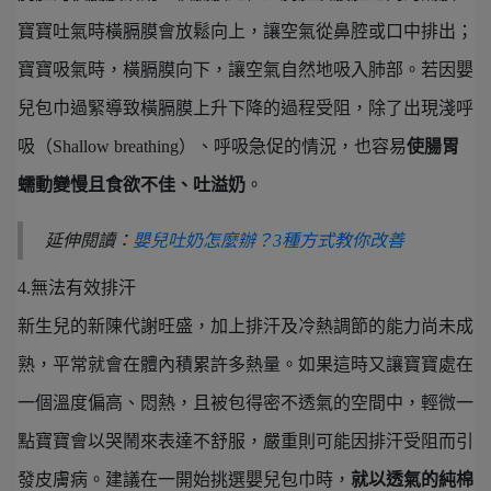
寶寶吐氣時橫膈膜會放鬆向上，讓空氣從鼻腔或口中排出；
寶寶吸氣時，橫膈膜向下，讓空氣自然地吸入肺部。若因嬰
兒包巾過緊導致橫膈膜上升下降的過程受阻，除了出現淺呼
吸（Shallow breathing）、呼吸急促的情況，也容易
使腸胃
蠕動變慢且食欲不佳、吐溢奶
。
延伸閱讀：
嬰兒吐奶怎麼辦？3種方式教你改善
4.無法有效排汗
新生兒的新陳代謝旺盛，加上排汗及冷熱調節的能力尚未成
熟，平常就會在體內積累許多熱量。如果這時又讓寶寶處在
一個溫度偏高、悶熱，且被包得密不透氣的空間中，輕微一
點寶寶會以哭鬧來表達不舒服，嚴重則可能因排汗受阻而引
發皮膚病。建議在一開始挑選嬰兒包巾時，
就以透氣的純棉