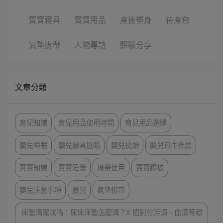
寶寶寢具
寶寶用品
產後塑身
待產包
氣墊揹帶
人物專訪
體驗分享
文章分類
育兒知識
育兒用品使用時間
育兒用品選購
嬰兒睡眠
嬰兒寢具選購
嬰兒枕頭
嬰兒包巾推薦
寶寶知識
寶寶睡覺
揹帶使用
寶寶踢被
嬰兒注意事項
腰凳
氣墊揹帶
床墊清潔攻略：尿床床墊怎麼清？X 招對付污漬、血漬等頑