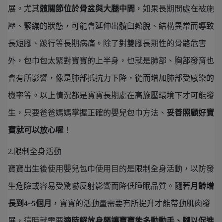
展。尤其
髖關節位於骨盆與大腿中間
，如果長期間處在被施
壓、緊繃的狀態，可能會延伸出髖臼鬆脫、結構異常而導致
長短腳、跛行等長期病痛。除了對雙腳長期性的骨骼危害
外，包巾包太緊對寶寶的上半身，也就是肺部、胸部發育也
會有所影響，像是肺部抵抗力下降，從而增加肺部受感染的
機率等。以上情況都是寶寶長期處在高施壓環境下才可能發
生，只要爸爸媽媽掌握正確的嬰兒包巾方法、
妥善照顧好寶
寶就可以放心喔
！
2.限制全身活動
寶寶出生後使用嬰兒包巾使用目的是限制全身活動，以防發
生危險或容易受驚嚇反射影響而降低睡眠品質。隨著
月齡增
長到4~5個月
，寶寶的活動量需要有所提升才能帶動肌肉發
展，這時就需要
適時解放身軀讓寶寶能多動動手、腳以促進