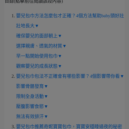
目錄(點擊前往閱讀該段內容)
嬰兒包巾方法怎麼包才正確？4個方法幫助baby頭好壯
壯地長大▼
確保嬰兒的面部朝上▼
選擇親膚、透氣的材質▼
早一點開始使用包巾▼
觀察嬰兒的成長狀態▼
嬰兒包巾包法不正確會有哪些影響？4個影響帶你看▼
影響骨骼發育▼
限制全身活動▼
壓腹影響食慾▼
無法有效排汗▼
嬰兒包巾推薦奇妮寶寶包巾，寶寶安穩睡過夜的秘密