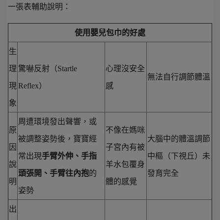
一張表輔助說明：
使用嬰兒包巾的好處
生
理
驚嚇反射（Startle
心理沒安全
無法自行調節體溫
現
Reflex）
感
象
周遭環境發出聲響，或
原
不像在媽咪
被調整姿勢後，寶寶經
大腦中的體溫調節
因
子宮內有被
常出現
手臂外伸、手指
中樞（下視丘）未
說
羊水包覆身
頭張開、手臂往內抱
的
發育完全
明
體的感覺
姿勢
出