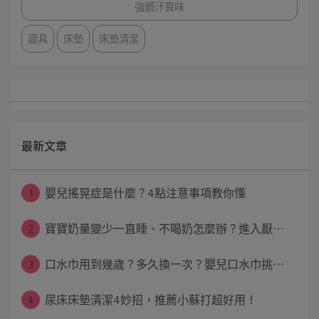
強髒汙異味
寢具
床墊
床墊清潔
最新文章
1
嬰兒搖晃症是什麼？4點注意事項教你懂
2
寶寶奶量變少一直睡、不喝奶怎麼辦？進入厭⋯
3
口水巾用到幾歲？多久換一次？嬰兒口水巾挑⋯
4
尿床床墊清潔4妙招，推薦小蘇打超好用！