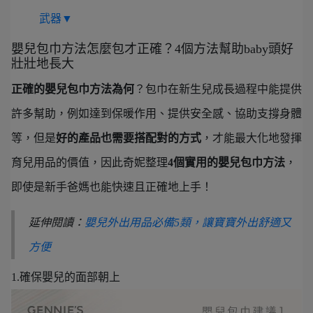
武器▼
嬰兒包巾方法怎麼包才正確？4個方法幫助baby頭好
壯壯地長大
正確的嬰兒包巾方法為何
？包巾在新生兒成長過程中能提供
許多幫助，例如達到保暖作用、提供安全感、協助支撐身體
等，但是
好的產品也需要搭配對的方式
，才能最大化地發揮
育兒用品的價值，因此奇妮整理
4個實用的嬰兒包巾方法
，
即使是新手爸媽也能快速且正確地上手！
延伸閱讀：
嬰兒外出用品必備5類，讓寶寶外出舒適又
方便
1.確保嬰兒的面部朝上