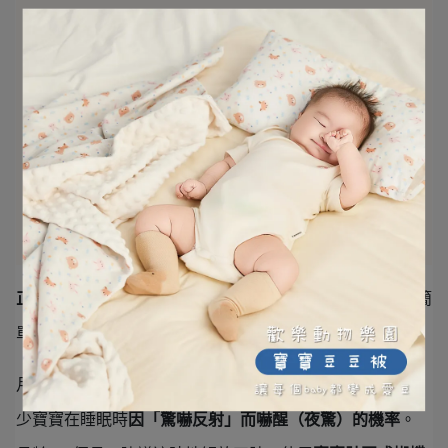
正確的嬰兒包巾方法，需要視寶寶成長階段而改變
，以下簡
單說明：
月齡0~4個月：建議完整地包覆寶寶全身，連同手、腳，減
少寶寶在睡眠時
因「驚嚇反射」而嚇醒（夜驚）的機率
。