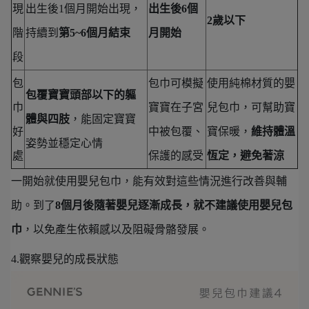
現
出生後1個月開始出現，
出生後6個
2歲以下
階
持續到
第5~6個月結束
月開始
段
包
包巾可模擬
使用純棉材質的嬰
包覆寶寶頭部以下的軀
巾
寶寶在子宮
兒包巾，可幫助寶
體與四肢
，能固定寶寶
好
中被包覆、
寶保暖，
維持體溫
姿勢並穩定心情
處
保護的感受
恆定，避免著涼
一開始就使用嬰兒包巾，能有效對這些情況進行改善與輔
助。到了
8個月後隨著嬰兒逐漸成長，就不建議使用嬰兒包
巾
，以免產生依賴感以及阻礙骨骼發展。
4.觀察嬰兒的成長狀態