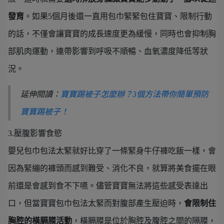
發育
。如果5個月後還一直用包巾緊緊包住寶寶、限制行動
的話，不僅會讓寶寶的成長速度更為緩慢，同時也會抑制胸
部肌肉運動，連帶影響到呼吸不順暢、血氧濃度降低等狀
況。
延伸閱讀：
寶寶踢被子怎麼辦？3個方法帶你簡單預防
寶寶踢被子！
3.壓腹影響食慾
嬰兒包巾包法太緊就好比穿了一條緊身牛仔褲吃飯一樣，會
因為緊繃的褲頭而感到難受、消化不良，就算將美食擺在眼
前還是會感到食不下嚥。儘管寶寶無法將這些感受表達出
口，但當寶寶包巾包法太緊而對腹部產生壓迫時，
會限制住
胸腔的橫膈膜活動
，橫膈膜是位於胸腔及腹腔之間的隔膜，