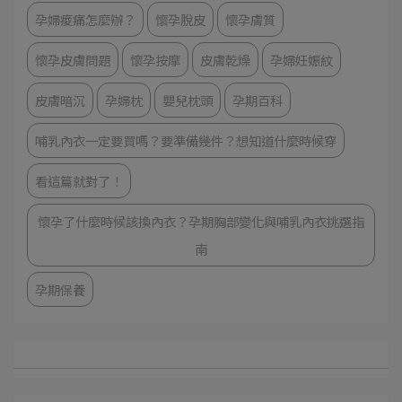
孕婦痠痛怎麼辦？
懷孕脫皮
懷孕膚質
懷孕皮膚問題
懷孕按摩
皮膚乾燥
孕婦妊娠紋
皮膚暗沉
孕婦枕
嬰兒枕頭
孕期百科
哺乳內衣一定要買嗎？要準備幾件？想知道什麼時候穿
看這篇就對了！
懷孕了什麼時候該換內衣？孕期胸部變化與哺乳內衣挑選指
南
孕期保養