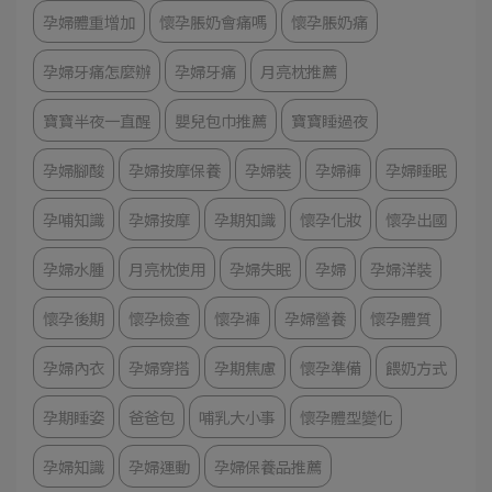
孕婦體重增加
懷孕脹奶會痛嗎
懷孕脹奶痛
孕婦牙痛怎麼辦
孕婦牙痛
月亮枕推薦
寶寶半夜一直醒
嬰兒包巾推薦
寶寶睡過夜
孕婦腳酸
孕婦按摩保養
孕婦裝
孕婦褲
孕婦睡眠
孕哺知識
孕婦按摩
孕期知識
懷孕化妝
懷孕出國
孕婦水腫
月亮枕使用
孕婦失眠
孕婦
孕婦洋裝
懷孕後期
懷孕檢查
懷孕褲
孕婦營養
懷孕體質
孕婦內衣
孕婦穿搭
孕期焦慮
懷孕準備
餵奶方式
孕期睡姿
爸爸包
哺乳大小事
懷孕體型變化
孕婦知識
孕婦運動
孕婦保養品推薦