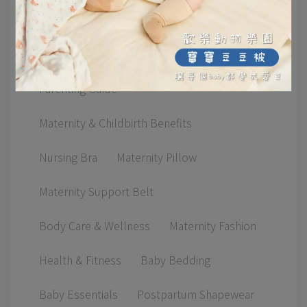
Pregnancy Guide
Hospital Bag Checklist
Postpartum Care
Breastfeeding Guide
Parenting Guide
Maternity & Childbirth Benefits
Nursing Bra
Maternity Pillow
Maternity Support Belt
Body Care & Wellness
Maternity Fashion
Health & Fitness
Baby Bedding
Baby Essentials
Postpartum Shapewear