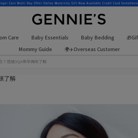
om Care
Baby Essentials
Baby Bedding
🎁Gi
Mommy Guide
🌍✈️Overseas Customer
合？透過3QA帶孕媽咪了解
咪了解