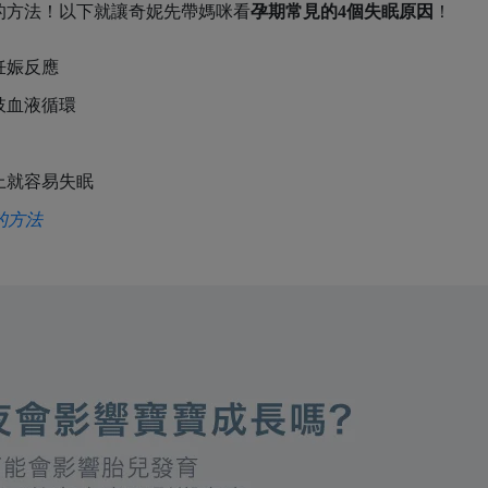
的方法！以下就讓奇妮先帶媽咪看
孕期常見的4個失眠原因
！
妊娠反應
肢血液循環
上就容易失眠
的方法