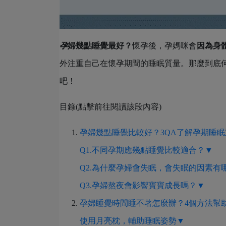
孕
婦幾點睡覺最好？
懷孕後，孕媽咪會
因為身
外注重自己在懷孕期間的睡眠質量。那麼到底何
吧！
目錄(點擊前往閱讀該段內容)
孕婦幾點睡覺比較好？3QA了解孕期睡
Q1.不同孕期應幾點睡覺比較適合？▼
Q2.為什麼孕婦會失眠，會失眠的因素有
Q3.孕婦熬夜會影響寶寶成長嗎？▼
孕婦睡覺時間睡不著怎麼辦？4個方法幫
使用月亮枕，輔助睡眠姿勢▼