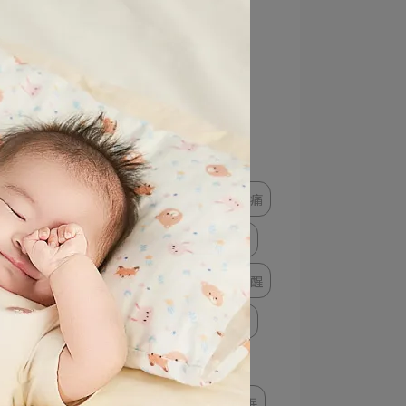
孕婦胸部保養
防溢乳墊
嬰兒睡眠
嬰兒注意事項
嬰兒穿搭
運動內衣
運動服飾
孕婦體重增加
懷孕脹奶會痛嗎
懷孕脹奶痛
孕婦牙痛怎麼辦
孕婦牙痛
月亮枕推薦
寶寶半夜一直醒
嬰兒包巾推薦
寶寶睡過夜
孕婦腳酸
孕婦按摩保養
孕婦裝
孕婦褲
孕婦睡眠