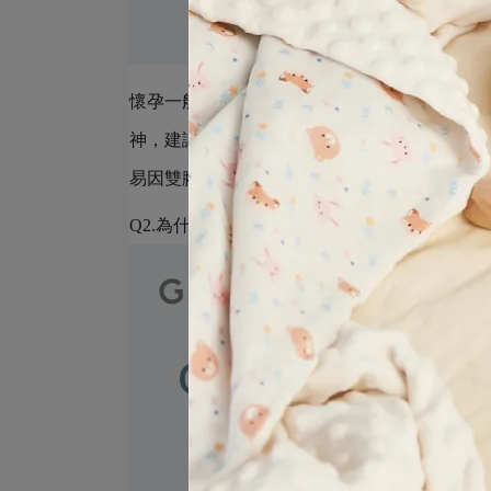
懷孕一般會分3個時期，孕媽咪在不同孕期會
神，建議媽咪
至少在11點之前入睡，並且睡足8
易因雙腳抽筋，或是頻尿而頻繁中斷睡眠，則建
Q2.為什麼孕婦會失眠，會失眠的因素有哪些？