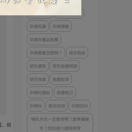
哺乳大小事
懷孕體型變化
孕婦知識
孕婦運動
孕婦保養品推薦
孕婦痠痛怎麼辦？
懷孕脫皮
懷孕膚質
懷孕皮膚問題
懷孕按摩
皮膚乾燥
孕婦妊娠紋
皮膚暗沉
孕婦枕
嬰兒枕頭
孕期百科
哺乳內衣一定要買嗎？要準備幾
質。但
件？想知道什麼時候穿