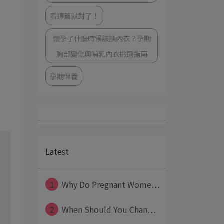
看這篇就對了！
懷孕了什麼時候該換內衣？孕期
胸部變化與哺乳內衣挑選指南
孕期保養
Latest
1
Why Do Pregnant Wome⋯
2
When Should You Chan⋯