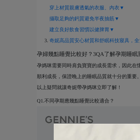
穿上材質親膚透氣的衣服、內衣▼
攝取足夠的鈣質避免半夜抽筋▼
建立良好飲食習慣以健脾胃▼
奇妮高品質安心材質和舒眠科技寢具，全
孕婦幾點睡覺比較好？3QA了解孕期睡眠
孕媽咪需要同時肩負寶寶的成長需求，因此在
順利成長，保證晚上的睡眠品質就十分的重要
以上疑問就讓奇妮帶孕媽咪立即了解！
Q1.不同孕期應幾點睡覺比較適合？