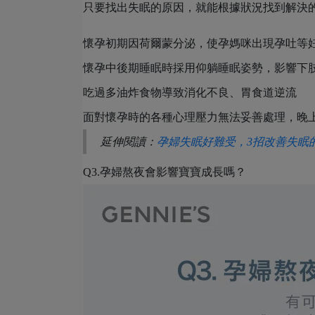
只要找出失眠的原因，就能根據狀況找到解決
懷孕初期因荷爾蒙分泌，使孕媽咪出現孕吐等
懷孕中後期睡眠時採用仰躺睡眠姿勢，影響下
吃過多油炸食物導致消化不良、胃食道逆流
面對懷孕時的各種心理壓力無法妥善處理，晚
延伸閱讀：
孕婦失眠好難受，3招改善失眠
Q3.孕婦熬夜會影響寶寶成長嗎？