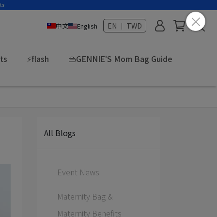
EN ｜ TWD
中文
English
fts
⚡flash
👜GENNIE'S Mom Bag Guide
All Blogs
Event News
Maternity Bag &
Maternity Benefits