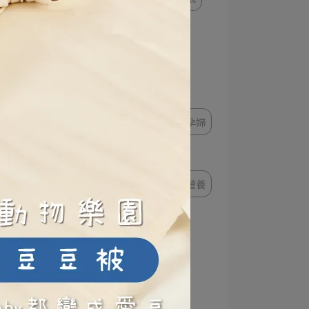
孕哺知識
孕婦按摩
孕期知識
懷孕化妝
的精
，容
懷孕出國
孕婦水腫
求唷！
月亮枕使用
孕婦失眠
孕婦
孕婦洋裝
懷孕後期
懷孕檢查
懷孕褲
孕婦營養
懷孕體質
孕婦內衣
孕婦穿搭
孕期焦慮
懷孕準備
餵奶方式
孕期睡姿
爸爸包