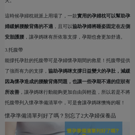
天。
這時候孕婦枕就派上用場了，一款
實用的孕婦枕可以幫助孕
婦緩解腰酸背痛的不適
，且可以
協助孕婦將睡姿固定在左側
安胎護腰
，讓孕媽咪有所依靠支撐，孕期也會更加舒適。
3.托腹帶
能撐托孕肚的托腹帶可是孕婦懷孕期間的救星！托腹帶提供
了強而有力的支撐，
協助孕媽咪支撐日益變大的孕肚，減緩
因為懷孕造成的腰酸背痛問題，也讓一些孕期不適的症狀有
所改善
，讓孕媽咪行動能夠更加自由與輕盈，所以若是不將
托腹帶列入懷孕準備清單中，可是會讓孕媽咪懊悔的喔！
懷孕準備清單列好了嗎？別忘了2大孕婦保養品