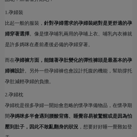
1.孕婦裝
比起一般的服裝，
針對孕婦需求的孕婦裝絕對是更舒適的孕
婦穿著選擇
。像是懷孕哺乳兩用的孕哺上衣、哺乳內衣褲就
是許多媽咪在產前產後必備的孕婦穿著。
而在
孕婦褲方面，能隨著孕肚變化的彈性褲頭是最基本的孕
婦褲設計
。另外一些孕婦褲也會設計托腹的機能，幫助撐托
孕肚減輕孕婦的負擔。
2.孕婦枕
孕婦枕是很多孕婦一開始會忽略的懷孕準備物品，在懷孕期
間
孕媽咪多半會遇到腰酸背痛、睡覺容易被驚醒或是因為怕
壓到肚子，因此不敢亂翻身的狀況
，想要好好睡一覺難如登