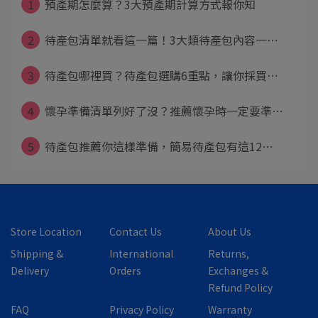
1
預產期怎麼算？3大預產期計算方式報你知
2
待產包清單就看這一篇！3大類待產包內容一⋯
3
待產包哪裡買？待產包選購6重點，讓你採買⋯
4
懷孕準備清單列好了沒？推薦懷孕時一定要準⋯
5
待產包推薦你這樣準備，簡易待產包有這12⋯
Store Location
Contact Us
About Us
Shipping &
International
Returns,
Delivery
Orders
Exchanges &
Refund Policy
FAQ
Privacy Policy
Warranty