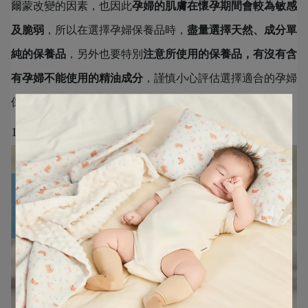
爾蒙改變的因素，也因此
孕婦的肌膚在懷孕期間會較為敏感
及脆弱
，所以在選擇孕婦保養品時，
盡量選擇天然、成分單
純的保養品
，另外也要特別
注意所使用的保養品，有沒有含
有孕婦不能使用的精油成分
，謹慎小心評估選擇適合的孕婦
保養品，才能夠在懷孕期間，讓美麗與安全兼顧！
1人吃2人補，懷孕準備物品營養品不可缺！