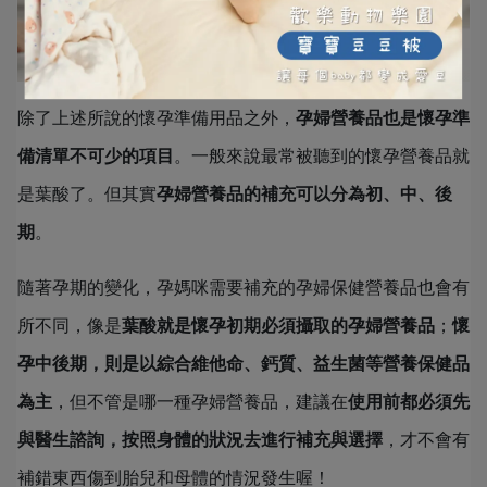
除了上述所說的懷孕準備用品之外，
孕婦營養品也是懷孕準
備清單不可少的項目
。一般來說最常被聽到的懷孕營養品就
是葉酸了。但其實
孕婦營養品的補充可以分為初、中、後
期
。
隨著孕期的變化，孕媽咪需要補充的孕婦保健營養品也會有
所不同，像是
葉酸就是懷孕初期必須攝取的孕婦營養品
；
懷
孕中後期，則是以綜合維他命、鈣質、益生菌等營養保健品
為主
，但不管是哪一種孕婦營養品，建議在
使用前都必須先
與醫生諮詢，按照身體的狀況去進行補充與選擇
，才不會有
補錯東西傷到胎兒和母體的情況發生喔！