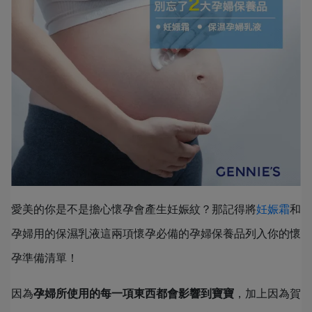
愛美的你是不是擔心懷孕會產生妊娠紋？那記得將
妊娠霜
和
孕婦用的保濕乳液這兩項懷孕必備的孕婦保養品列入你的懷
孕準備清單！
因為
孕婦所使用的每一項東西都會影響到寶寶
，加上因為賀