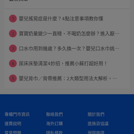
1
嬰兒搖晃症是什麼？4點注意事項教你懂
2
寶寶奶量變少一直睡、不喝奶怎麼辦？進入厭⋯
3
口水巾用到幾歲？多久換一次？嬰兒口水巾挑⋯
4
尿床床墊清潔4妙招，推薦小蘇打超好用！
5
嬰兒背巾／背帶推薦：2大類型用法大解析，⋯
專櫃門市資訊
聯絡我們
關於我們
運費說明
海外訂購
退換貨協議
常見問題
隱私條款
保固申請