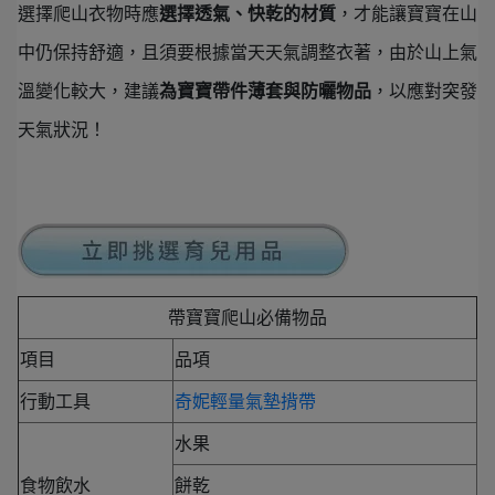
選擇爬山衣物時應
選擇透氣、快乾的材質
，才能讓寶寶在山
中仍保持舒適，且須要根據當天天氣調整衣著，由於山上氣
溫變化較大，建議
為寶寶帶件薄套與防曬物品
，以應對突發
天氣狀況！
帶寶寶爬山必備物品
項目
品項
行動工具
奇妮輕量氣墊揹帶
水果
食物飲水
餅乾