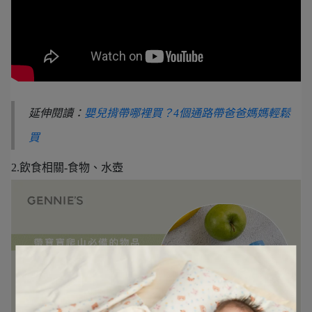
延伸閱讀：
嬰兒揹帶哪裡買？4個通路帶爸爸媽媽輕鬆
買
2.飲食相關-食物、水壺