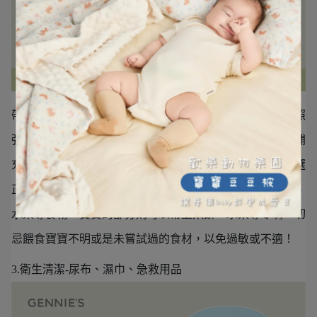
帶寶寶爬山，
務必準備充足的食物與飲水
，由於在山中日照
強、流汗多且體力消耗快，無論是爸媽或是寶寶都要隨時補
充能量與水分，建議選擇易攜帶的健康零食，同時避免挑選
正餐時間規劃爬山活動，建議爸媽可以帶一些麵包、堅果、
水果等食物，寶寶的部分則可以帶上米餅、水果等零嘴，切
忌餵食寶寶不明或是未嘗試過的食材，以免過敏或不適！
3.衛生清潔-尿布、濕巾、急救用品