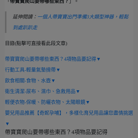
「
帶寶寶爬山要帶哪些東西？
」。
延伸閱讀：
一個人帶寶寶出門準備3大類型神器，輕鬆
到處趴趴走
目錄(點擊可直接看此段文章)
帶寶寶爬山要帶哪些東西？4項物品要記得▼
行動工具-輕量氣墊揹帶▼
飲食相關-食物、水壺▼
衛生清潔-尿布、濕巾、急救用品▼
輕便衣物-保暖、防曬衣物、太陽眼鏡▼
嬰兒用品推薦【奇妮孕哺】，多樣化育兒用品讓您盡情挑選
▼
帶寶寶爬山要帶哪些東西？4項物品要記得