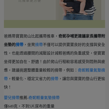
爸媽帶寶寶爬山比起攜帶推車，
奇妮孕哺更建議家長攜帶附
坐墊的
揹帶
，坐凳
揹帶
不僅可以提供寶寶良好的支撐與安全
性，也能透過腰間的減壓設計減輕爸媽的負重感受，使寶寶
坐得更加自在、舒適！由於爬山行程較容易感受到悶熱與疲
憊，建議挑選整體重量較輕的揹帶，例如：
奇妮輕量氣墊揹
帶
，輕量化、穩定又省力的
揹帶
，讓您與寶寶的登山行更愉
快！
嬰兒揹帶
推薦-
奇妮輕量氣墊揹帶
僅649克，不到5片尿布的重量