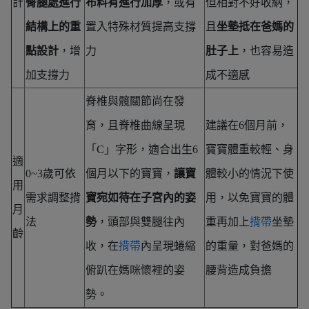
計
臀腿處進行
布料有進行加厚
，或有
但相對不好收納，
結構上的重
置入特殊材質提高支撐
且
坐墊抵在爸媽的
點設計
，增
力
肚子上
，也容易造
加支撐力
成不適感
脊椎與髖關節尚在發
育，且脊椎曲線呈現
建議在6個月前，
「C」字形，適合出生6
寶寶體重較輕、身
適
0~3歲可依
個月以下的寶寶，
讓寶
體較小的情況下使
用
需求調整揹
寶宛如待在子宮內的姿
用，以免寶寶的體
月
法
勢
，頭部與雙腿往內
重再加上
揹帶
坐墊
齡
收，在
揹帶
內呈現蜷縮
的重量，對爸媽的
俯趴在媽咪懷裡的姿
腰背造成負擔
勢。