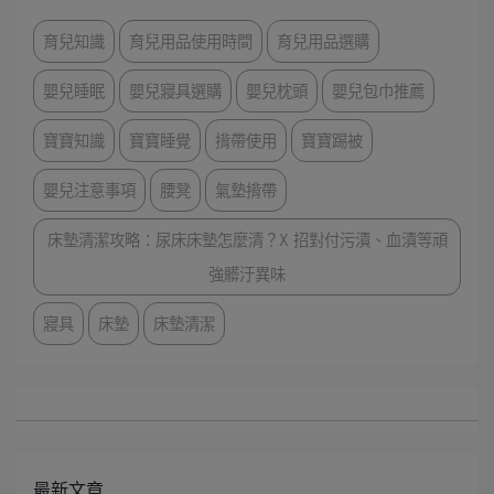
育兒知識
育兒用品使用時間
育兒用品選購
嬰兒睡眠
嬰兒寢具選購
嬰兒枕頭
嬰兒包巾推薦
寶寶知識
寶寶睡覺
揹帶使用
寶寶踢被
嬰兒注意事項
腰凳
氣墊揹帶
床墊清潔攻略：尿床床墊怎麼清？X 招對付污漬、血漬等頑
強髒汙異味
寢具
床墊
床墊清潔
最新文章