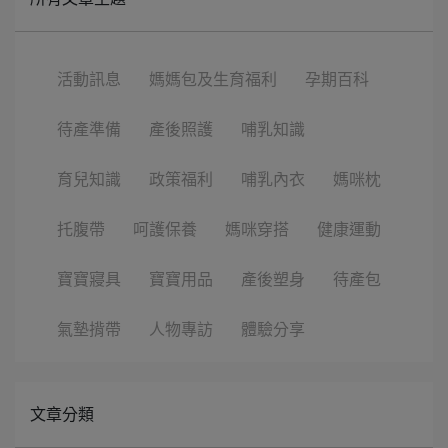
活動訊息
媽媽包及生育福利
孕期百科
待產準備
產後照護
哺乳知識
育兒知識
政策福利
哺乳內衣
媽咪枕
托腹帶
呵護保養
媽咪穿搭
健康運動
寶寶寢具
寶寶用品
產後塑身
待產包
氣墊揹帶
人物專訪
體驗分享
文章分類