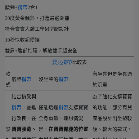
腰凳+
揹帶
2合1
30度黃金傾斜，打造最適距離
符合寶寶人體工學M型腿設計
10秒快收超便攜
雙肩+腹部扣環，解放雙手超安全
嬰兒揹帶
比較表
款
有坐凳但是坐凳過
氣墊
揹帶
沒坐凳的
揹帶
式
於沉重
結合揹凳與
為了強化支撐寶寶
揹帶
，並進
僅能透過
揹帶
支撐寶寶
的功能，部分育兒
行改良，在
全身重量，理想情況
產品設計出坐墊較
設
寶寶腰背、
是，
在寶寶臀腿的位置
硬、較大的款式，