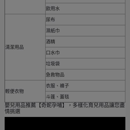
飲用水
尿布
濕紙巾
酒精
清潔用品
口水巾
垃圾袋
急救物品
衣服、褲子
輕便衣物
斗篷、蓋毯
嬰兒用品推薦【奇妮孕哺】，多樣化育兒用品讓您盡
情挑選