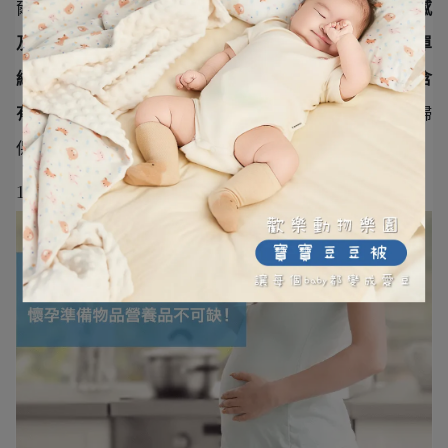
爾蒙改變的因素，也因此
孕婦的肌膚在懷孕期間會較為敏感
及脆弱
，所以在選擇孕婦保養品時，
盡量選擇天然、成分單
純的保養品
，另外也要特別
注意所使用的保養品，有沒有含
有孕婦不能使用的精油成分
，謹慎小心評估選擇適合的孕婦
保養品，才能夠在懷孕期間，讓美麗與安全兼顧！
1人吃2人補，懷孕準備物品營養品不可缺！