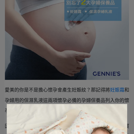
愛美的你是不是擔心懷孕會產生妊娠紋？那記得將
妊娠霜
和
孕婦用的保濕乳液這兩項懷孕必備的孕婦保養品列入你的懷
孕準備清單！
因為
孕婦所使用的每一項東西都會影響到寶寶
，加上因為賀