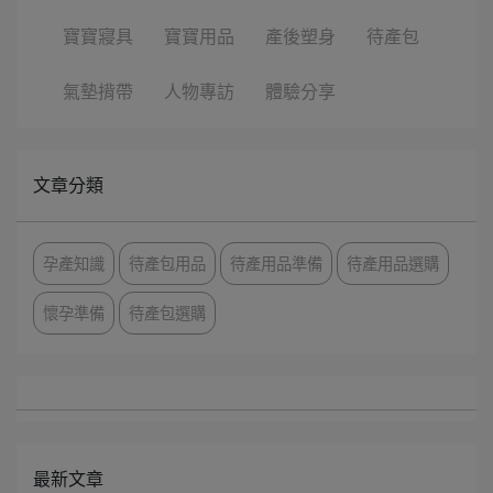
寶寶寢具
寶寶用品
產後塑身
待產包
氣墊揹帶
人物專訪
體驗分享
文章分類
孕產知識
待產包用品
待產用品準備
待產用品選購
懷孕準備
待產包選購
最新文章