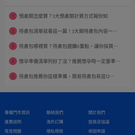
1
預產期怎麼算？3大預產期計算方式報你知
2
待產包清單就看這一篇！3大類待產包內容一⋯
3
待產包哪裡買？待產包選購6重點，讓你採買⋯
4
懷孕準備清單列好了沒？推薦懷孕時一定要準⋯
5
待產包推薦你這樣準備，簡易待產包有這12⋯
專櫃門市資訊
聯絡我們
關於我們
運費說明
海外訂購
退換貨協議
常見問題
隱私條款
保固申請