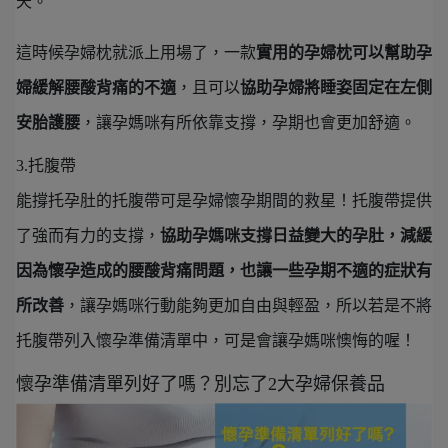
天。
這時候孕婦枕就派上用場了，一款
實用的孕婦枕可以幫助孕
婦緩解腰酸背痛的不適
，且可以
協助孕婦將睡姿固定在左側
安胎護腰
，讓孕媽咪有所依靠支撐，孕期也會更加舒適。
3.托腹帶
能撐托孕肚的托腹帶可是孕婦懷孕期間的救星！托腹帶提供
了強而有力的支撐，
協助孕媽咪支撐日益變大的孕肚，減緩
因為懷孕造成的腰酸背痛問題，也讓一些孕期不適的症狀有
所改善
，讓孕媽咪行動能夠更加自由與輕盈，所以若是不將
托腹帶列入懷孕準備清單中，可是會讓孕媽咪懊悔的喔！
懷孕準備清單列好了嗎？別忘了2大孕婦保養品