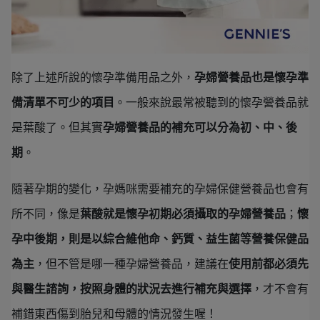
除了上述所說的懷孕準備用品之外，
孕婦營養品也是懷孕準
備清單不可少的項目
。一般來說最常被聽到的懷孕營養品就
是葉酸了。但其實
孕婦營養品的補充可以分為初、中、後
期
。
隨著孕期的變化，孕媽咪需要補充的孕婦保健營養品也會有
所不同，像是
葉酸就是懷孕初期必須攝取的孕婦營養品
；
懷
孕中後期，則是以綜合維他命、鈣質、益生菌等營養保健品
為主
，但不管是哪一種孕婦營養品，建議在
使用前都必須先
與醫生諮詢，按照身體的狀況去進行補充與選擇
，才不會有
補錯東西傷到胎兒和母體的情況發生喔！