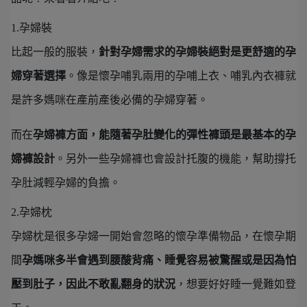
1.孕婦裝
比起一般的服裝，
針對孕婦需求的孕婦裝絕對是更舒適的孕
婦穿著選擇
。像是懷孕哺乳兩用的孕哺上衣、哺乳內衣褲就
是許多媽咪在產前產後必備的孕婦穿著。
而在
孕婦褲方面，能隨著孕肚變化的彈性褲頭是最基本的孕
婦褲設計
。另外一些孕婦褲也會設計托腹的機能，幫助撐托
孕肚減輕孕婦的負擔。
2.孕婦枕
孕婦枕是很多孕婦一開始會忽略的懷孕準備物品，在懷孕期
間
孕媽咪多半會遇到腰酸背痛、睡覺容易被驚醒或是因為怕
壓到肚子，因此不敢亂翻身的狀況
，想要好好睡一覺難如登