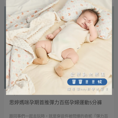
Amy | 2024-05-15
思婷媽咪孕期首推彈力百搭孕婦運動5分褲
跟同事們一起去玩時，就是穿這件被問爆的奇妮「彈力百