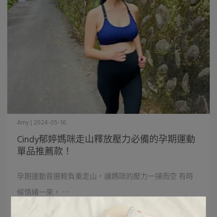
Amy | 2024-05-16
Cindy郁婷媽咪走山釋放壓力必備的孕期運動
單品推薦款！
孕期運動首選輕負重走山，讓媽咪的壓力一掃而空 有時
候情緒一來， ⋯
閱讀更多 ->