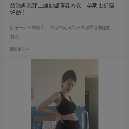
語嫣媽咪穿上運動型哺乳內衣，孕期也舒適
好動！
肚子一天天地變大， 懷孕中期開始來做孕婦瑜珈運動。
奇妮⋯
閱讀更多 ->