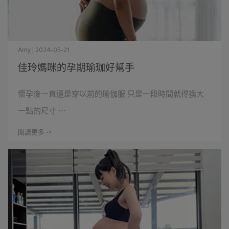
Amy | 2024-05-21
佳玲媽咪的孕期瑜珈好幫手
懷孕後一直還是穿以前的瑜伽服 只是一段時間就得換大
一點的尺寸 ⋯
閱讀更多 ->