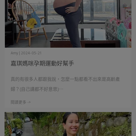
Amy | 2024-05-21
嘉琪媽咪孕期運動好幫手
真的有很多人都跟我說，怎麼一點都看不出來是高齡產
婦？(自己講都不好意思)⋯
閱讀更多 ->