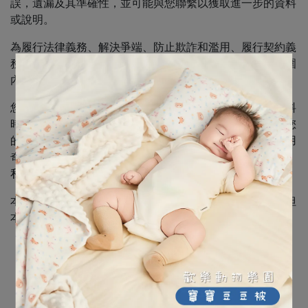
誤，遺漏及其準確性，並可能與您聯繫以獲取進一步的資料
或說明。
為履行法律義務、解決爭端、防止欺詐和濫用、履行契約義
務，及保護本公司的合法利益，本公司將保留並於必要範圍
內使用您的個人資料。
您已確認上開目的及利用方式，雖拒絕提供必要之個人資料
時，可能導致服務受限，但您已知悉您無任何義務應提供您
的個人資料。如果您不同意本隱私權政策，請立即停止使用
奇妮 及其所提供的服務；您的持續使用將被視為同意本隱
私權政策及本公司對您個人資料之利用。
本公司絕不會販售、出租或交換您的個人資料給第三方，但
本公司可能於以下狀況將您的個人資料交付第三人：
為完成提供服務或履行合約義務之必要；
取得您授權後本公司提供您所要求的產品或服務；
取得您同意提供個人資料的情況下；
依照司法、警察單位及主管機關之命令或要求